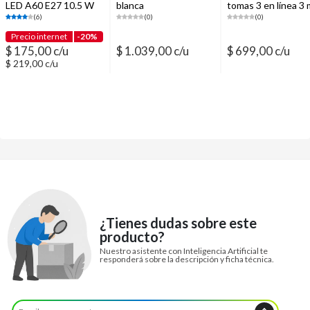
LED A60 E27 10.5 W
blanca
tomas 3 en línea 3 
luz cálida
blanca
(6)
(0)
(0)
Precio internet
-20%
$ 175,00 c/u
$ 1.039,00 c/u
$ 699,00 c/u
$ 219,00 c/u
¿Tienes dudas sobre este
producto?
Nuestro asistente con Inteligencia Artificial te
responderá sobre la descripción y ficha técnica.