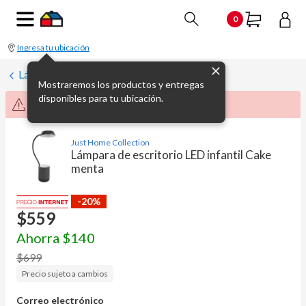
0
Ingresa tu ubicación
Lámparas de mesa y escritorio
Mostraremos los productos y entregas
disponibles para tu ubicación.
Producto no disponible momentáneamente
Just Home Collection
Lámpara de escritorio LED infantil Cake
menta
-20%
$
559
Ahorra
$
140
$
699
Precio sujeto a cambios
Correo electrónico