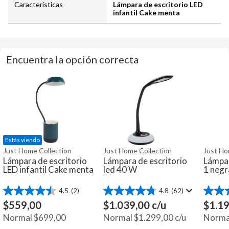
Características
Lámpara de escritorio LED
infantil Cake menta
Encuentra la opción correcta
Estás viendo
Just Home Collection
Just Home Collection
Just Ho
Lámpara de escritorio
Lámpara de escritorio
Lámpar
LED infantil Cake menta
led 40 W
1 negr
4.5
(2)
4.8
(62)
4.5
4.8
4.7
de
de
de
$
559,00
$
1.039,00
c/u
$
1.1
5
5
5
Normal
$
699,00
Normal
$
1.299,00
c/u
Norma
estrellas.
estrellas.
estrella
2
62
10