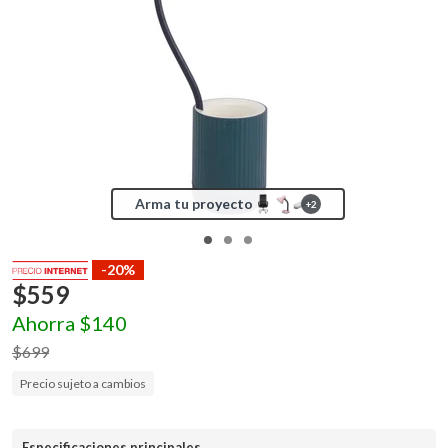
Arma tu proyecto
+
2
-20%
$
559
Ahorra
$
140
$
699
Precio sujeto a cambios
Especificaciones principales