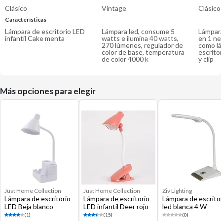
Clásico
Vintage
Clásico
Características
Lámpara de escritorio LED
Lámpara led, consume 5
Lámpara
infantil Cake menta
watts e ilumina 40 watts,
en 1 ne
270 lúmenes, regulador de
como lá
color de base, temperatura
escrito
de color 4000 k
y clip
Más opciones para elegir
Just Home Collection
Just Home Collection
Ziv Lighting
Lámpara de escritorio
Lámpara de escritorio
Lámpara de escrito
LED Beja blanco
LED infantil Deer rojo
led blanca 4 W
(1)
(15)
(0)