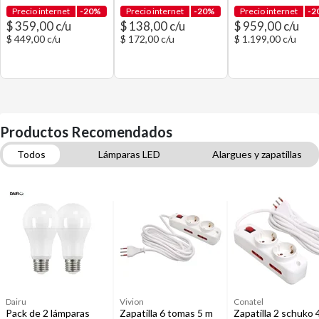
Precio internet
-20%
Precio internet
-20%
Precio internet
-2
$ 359,00 c/u
$ 138,00 c/u
$ 959,00 c/u
$ 449,00 c/u
$ 172,00 c/u
$ 1.199,00 c/u
Productos Recomendados
Todos
Lámparas LED
Alargues y zapatillas
Sillas de escritorio
Estantes
Lámparas de mesa y escritorio
Sets de escritorio
Luz de toque
Iluminación interior
Dairu
Vivion
Conatel
Pack de 2 lámparas
Zapatilla 6 tomas 5 m
Zapatilla 2 schuko 