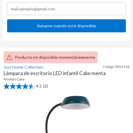
Avísame cuando esté disponible
Producto no disponible momentáneamente
Just Home Collection
Código
9052518
Lámpara de escritorio LED infantil Cake menta
Modelo
Cake
4.5
(2)
4.5
de
5
estrellas.
2
reseñas