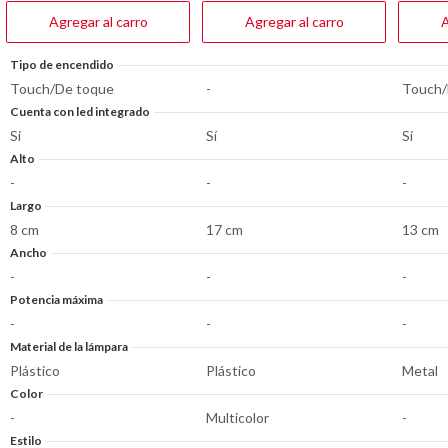
reseñas
reseñas
reseña
Agregar al carro
Agregar al carro
A
Tipo de encendido
Touch/De toque
-
Touch/
Cuenta con led integrado
Si
Sí
Sí
Alto
-
-
-
Largo
8 cm
17 cm
13 cm
Ancho
-
-
-
Potencia máxima
-
-
-
Material de la lámpara
Plástico
Plástico
Metal
Color
-
Multicolor
-
Estilo