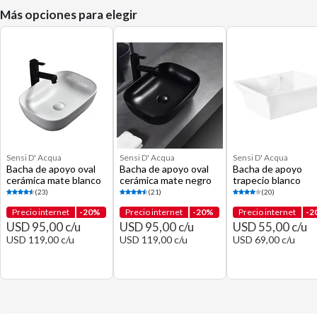
Más opciones para elegir
Sensi D' Acqua
Sensi D' Acqua
Sensi D' Acqua
Bacha de apoyo oval
Bacha de apoyo oval
Bacha de apoyo
cerámica mate blanco
cerámica mate negro
trapecio blanco
(23)
(21)
(20)
Precio internet
-20%
Precio internet
-20%
Precio internet
-2
USD 95,00 c/u
USD 95,00 c/u
USD 55,00 c/u
USD 119,00 c/u
USD 119,00 c/u
USD 69,00 c/u