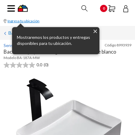
0
Ingresa tu ubicación
Bachas para baño
Mostraremos los productos y entregas
disponibles para tu ubicación.
Sensi D' Acqua
Código
8993939
Bacha de apoyo rectangular cerámica mate blanco
Modelo
BA-187A-MW
0.0
(0)
0.0
de
5
estrellas.