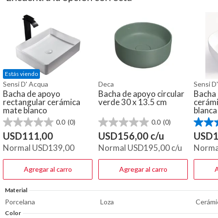
Estás viendo
Sensi D' Acqua
Deca
Sensi D
Bacha de apoyo
Bacha de apoyo circular
Bacha 
rectangular cerámica
verde 30 x 13.5 cm
cerám
mate blanco
blanca
0.0
(0)
0.0
(0)
0.0
0.0
4.6
de
de
de
USD
111,00
USD
156,00
c/u
USD
1
5
5
5
Normal
USD
139,00
Normal
USD
195,00
c/u
Norma
estrellas.
estrellas.
estrella
5
reseña
Agregar al carro
Agregar al carro
A
Material
Porcelana
Loza
Cerámi
Color