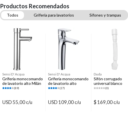
Productos Recomendados
Todos
Grifería para lavatorios
Sifones y trampas
Plomería
Flexibles de agua
Inodoros
Griferías para cocina
Grifería para bidet
Accesorios de pared para baño
Sensi D' Acqua
Sensi D' Acqua
Duda
Grifería monocomando
Grifería monocomando
Sifón corrugado
de lavatorio alto Milán
de lavatorio alto
universal blanco
Vittorio
(89)
(27)
(0)
USD 55,00 c/u
USD 109,00 c/u
$ 169,00 c/u