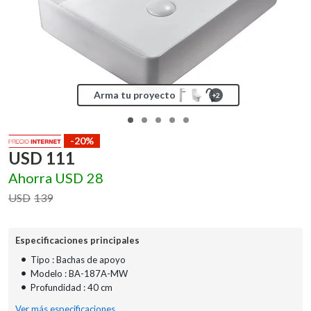
Arma tu proyecto
+
2
-20%
USD
111
Ahorra
USD
28
USD
139
Especificaciones principales
•
Tipo : Bachas de apoyo
•
Modelo : BA-187A-MW
•
Profundidad : 40 cm
Ver más especificaciones