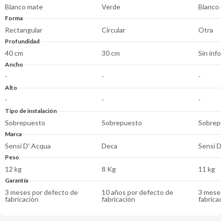
Blanco mate
Verde
Blanco
Forma
Rectangular
Circular
Otra
Profundidad
40 cm
30 cm
Sin inf
Ancho
-
-
-
Alto
-
-
-
Tipo de instalación
Sobrepuesto
Sobrepuesto
Sobrep
Marca
Sensi D' Acqua
Deca
Sensi 
Peso
12 kg
8 Kg
11 kg
Garantía
3 meses por defecto de
10 años por defecto de
3 mese
fabricación
fabricación
fabrica