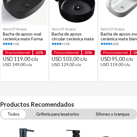
Sensi D' Acqua
Sensi D' Acqua
Sensi D' Acqua
Bacha de apoyo oval
Bacha de apoyo
Bacha de apoyo ov
cerámica mate Forma
circular cerámica mate
cerámica mate bla
negra
negro 40 x 12 cm
(2)
(13)
(23)
Precio internet
-20%
Precio internet
-20%
Precio internet
-2
USD 119,00 c/u
USD 103,00 c/u
USD 95,00 c/u
USD 149,00 c/u
USD 129,00 c/u
USD 119,00 c/u
Productos Recomendados
Todos
Grifería para lavatorios
Sifones y trampas
Plomería
Columnas y barras de ducha
Accesorios de pared para baño
Inodoros