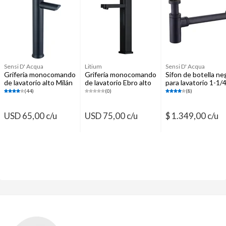
Griferías para cocina
Muebles de baño
Sensi D' Acqua
Litium
Sensi D' Acqua
Grifería monocomando
Grifería monocomando
Sifon de botella ne
de lavatorio alto Milán
de lavatorio Ebro alto
para lavatorio 1-1/4
negro
35 mm
32 mm
(44)
(0)
(8)
USD 65,00 c/u
USD 75,00 c/u
$ 1.349,00 c/u