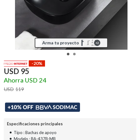
Arma tu proyecto
+
2
-20%
USD
95
Ahorra
USD
24
USD
119
Especificaciones principales
•
Tipo : Bachas de apoyo
•
Modelo : BA-437B-MB