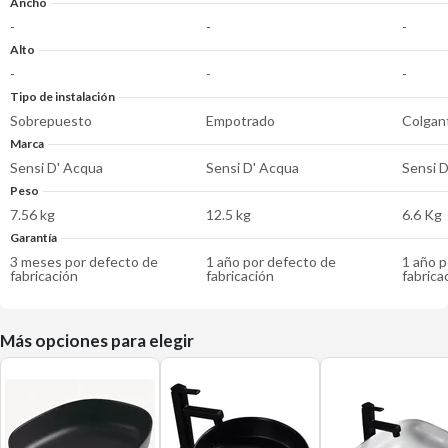
Ancho
-
-
-
Alto
-
-
-
Tipo de instalación
Sobrepuesto
Empotrado
Colgan
Marca
Sensi D' Acqua
Sensi D' Acqua
Sensi 
Peso
7.56 kg
12.5 kg
6.6 Kg
Garantía
3 meses por defecto de
1 año por defecto de
1 año p
fabricación
fabricación
fabrica
Más opciones para elegir