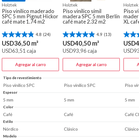
Holztek
Holztek
Holztek
Piso vinílico maderado
Piso vinílico símil
Piso vi
SPC 5 mm Pignut Hickor
madera SPC 5 mm Berlín
mader
café mate 1.74 m2
café mate 2.32 m2
XL caf
4.8
(24)
4.9
(13)
4.8
4.9
4.8
de
de
de
USD
36,50
m²
USD
40,50
m²
USD
4
5
5
5
USD
63,51
caja
USD
93,96
caja
USD
9
estrellas.
estrellas.
estrella
24
13
11
reseñas
reseñas
reseña
Agregar al carro
Agregar al carro
A
Tipo de revestimiento
Piso vinílico SPC
Piso vinílico SPC
Piso vi
Espesor
5 mm
5 mm
5 mm
Color
Café
Café
Café C
Estilo
Nórdico
Clásico
Clásico
Modelo