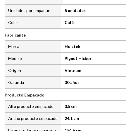
Unidades por empaque
5 unidades
Color
Café
Fabricante
Marca
Holztek
Modelo
Pignut Hickor
Origen
Vietnam
Garantía
30 años
Producto Empacado
Alto producto empacado
3.5 cm
Ancho producto empacado
24.1 cm
Largo producto empacado
154.6 cm