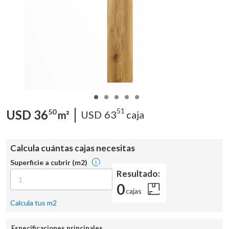
51
USD
36
50
USD
63
caja
m²
Calcula cuántas cajas necesitas
Superficie a cubrir (m2)
Resultado:
0
cajas
Calcula tus m2
Especificaciones principales