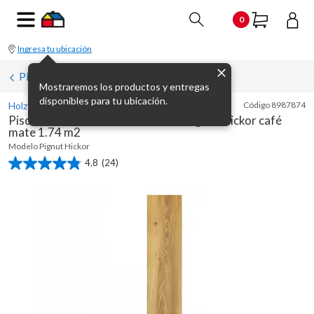
0
Ingresa tu ubicación
Pisos vinílicos
Mostraremos los productos y entregas
disponibles para tu ubicación.
Holztek
Código
8987874
Piso vinílico maderado SPC 5 mm Pignut Hickor café
mate 1.74 m2
Modelo
Pignut Hickor
4.8
(24)
4.8
de
5
estrellas.
24
reseñas