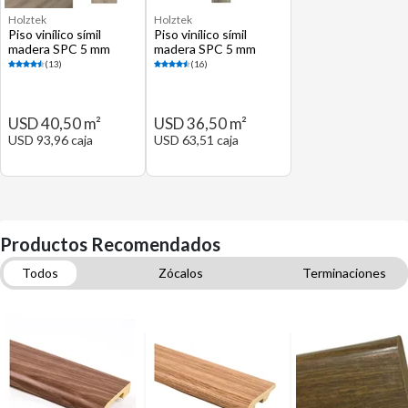
Holztek
Holztek
Piso vinílico símil
Piso vinílico símil
madera SPC 5 mm
madera SPC 5 mm
Berlín café mate 2.32
Pelican beige mate
(13)
(16)
m2
1.74 m2
USD 40,50 m²
USD 36,50 m²
USD 93,96 caja
USD 63,51 caja
Productos Recomendados
Todos
Zócalos
Terminaciones
Molduras para pisos
Pisos flotantes
Selladores y fijadores
Pisos vinílicos
Martillos