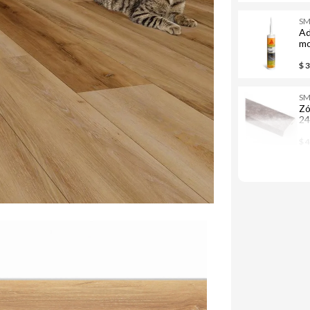
S
Ad
mo
30
$ 
S
Zó
24
$ 