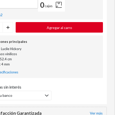
0
cajas
m2
Agregar al carro
iones principales
 Lucile Hickory
sos vinílicos
152.4 cm
: 4 mm
cificaciones
s sin interés
tu banco
sfacción Garantizada
ver más