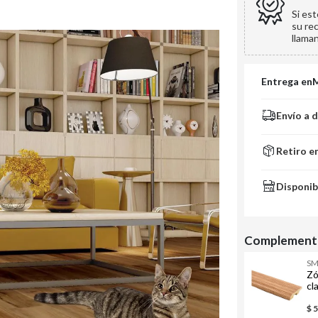
Si es
su re
llama
Entrega en
Envío a 
Retiro e
Disponib
Complementa
S
Zó
cl
$ 