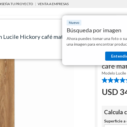
DISEÑA TU PROYECTO
|
VENTA A EMPRESAS
Nuevo
Búsqueda por imagen
m Lucile Hickory café mate 2.43 m2
Ahora puedes tomar una foto o su
Mostraremo
 cocina
pisos vinílicos
Piso vinílico símil madera 4 mm Lucile Hickory café 
una imagen para encontrar produc
disponibles
Holztek
Entendi
Piso vin
café ma
Modelo
Lucile
4.6
de
USD
3
5
estrellas.
16
reseñas
Calcula 
Superficie a