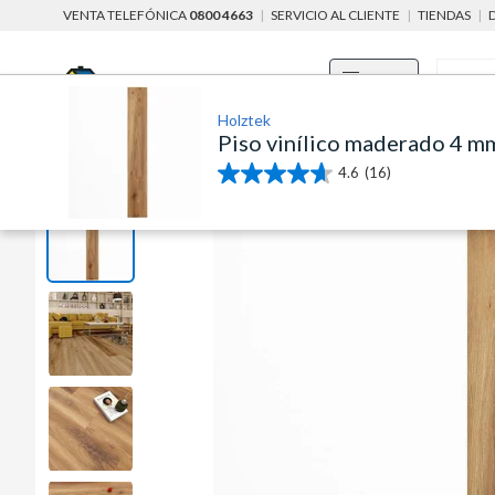
VENTA TELEFÓNICA
0800 4663
|
SERVICIO AL CLIENTE
|
TIENDAS
|
Menú
Holztek
Piso vinílico maderado 4 m
home
pisos, pinturas y aberturas
pisos por espacios
pisos para
4.6
(16)
4.6
de
5
estrellas.
16
reseñas