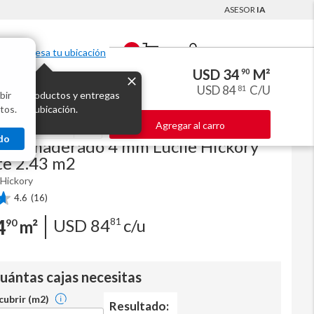
ASESOR
IA
Mi Cuenta
0
Ingresa tu ubicación
USD 34
M²
90
USD 84
C/U
81
bir
s los productos y entregas
mate 2.43 m2
tos.
 para tu ubicación.
Agregar al carro
Código
898784X
do
ílico maderado 4 mm Lucile Hickory
te 2.43 m2
 Hickory
4.6
(16)
4
USD
84
81
c/u
90
m²
cuántas cajas necesitas
 cubrir (m2)
Resultado: