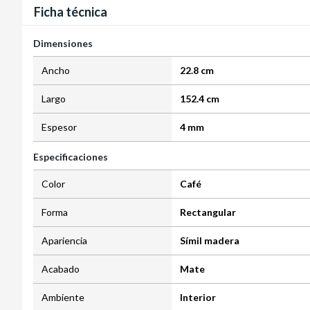
Ficha técnica
Dimensiones
Ancho
22.8 cm
Largo
152.4 cm
Espesor
4 mm
Especificaciones
Color
Café
Forma
Rectangular
Apariencia
Símil madera
Acabado
Mate
Ambiente
Interior