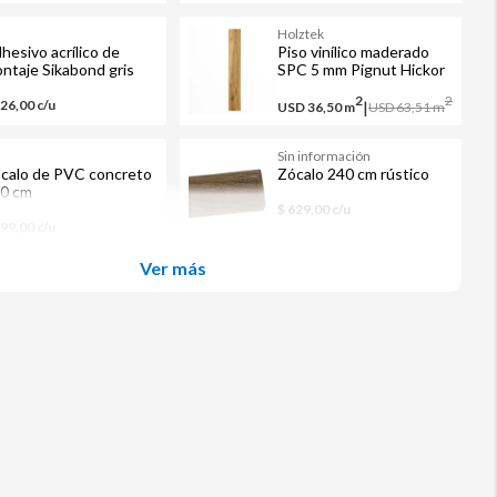
M
Holztek
hesivo acrílico de
Piso vinílico maderado
ntaje Sikabond gris
SPC 5 mm Pignut Hickor
0 ml
café mate 1.74 m2
2
2
326,00 c/u
|
USD 36,50
m
USD 63,51
m
M
Sin información
calo de PVC concreto
Zócalo 240 cm rústico
0 cm
$ 629,00 c/u
499,00 c/u
Ver más