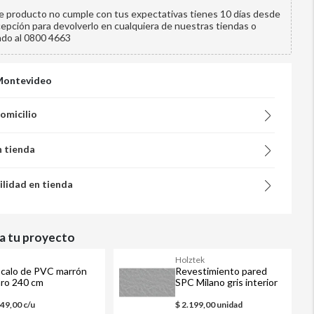
te producto no cumple con tus expectativas tienes 10 días desde
cepción para devolverlo en cualquiera de nuestras tiendas o
ndo al 0800 4663
Montevideo
domicilio
n tienda
ilidad en tienda
 tu proyecto
M
Holztek
calo de PVC marrón
Revestimiento pared
aro 240 cm
SPC Milano gris interior
120 x 240 cm
549,00 c/u
$ 2.199,00 unidad