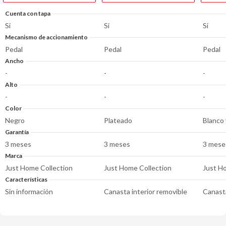
Cuenta con tapa
Si
Si
Si
Mecanismo de accionamiento
Pedal
Pedal
Pedal
Ancho
-
-
-
Alto
-
-
-
Color
Negro
Plateado
Blanco 
Garantía
3 meses
3 meses
3 mese
Marca
Just Home Collection
Just Home Collection
Just H
Características
Sin información
Canasta interior removible
Canasta