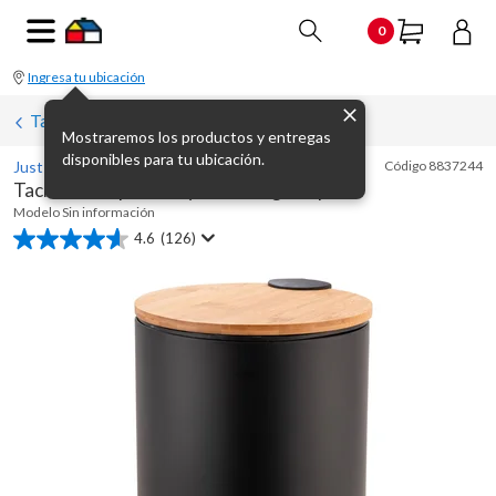
0
Ingresa tu ubicación
Tachos, basureros y papeleros
Mostraremos los productos y entregas
disponibles para tu ubicación.
Just Home Collection
Código
8837244
Tacho 5 L de plástico y metal negro a pedal
Modelo
Sin información
4.6
(126)
4.6
de
5
estrellas.
126
reseñas