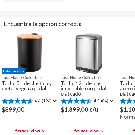
Encuentra la opción correcta
Estás viendo
Just Home Collection
Just Home Collection
Just Ho
Tacho 5 L de plástico y
Tacho 12 L de acero
Tacho 
metal negro a pedal
inoxidable con pedal
acero 
plateado
plate
4.6
(126)
4.5
(84)
4.6
4.5
4.8
de
de
de
$
899,00
$
1.899,00
c/u
$
1.1
5
5
5
Norma
estrellas.
estrellas.
estrella
126
84
10
reseñas
reseñas
reseña
Agregar al carro
Agregar al carro
A