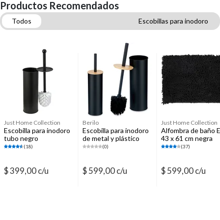
Productos Recomendados
Todos
Escobillas para inodoro
Accesorios para baños
Alfombras de baño y antideslizantes
Esponjas, paños y guantes
Perchas
Accesorios de mesa para baño
Espejos
Just Home Collection
Berilo
Just Home Collection
Escobilla para inodoro
Escobilla para inodoro
Alfombra de baño E
tubo negro
de metal y plástico
43 x 61 cm negra
negro
(18)
(0)
(37)
$ 399,00 c/u
$ 599,00 c/u
$ 599,00 c/u