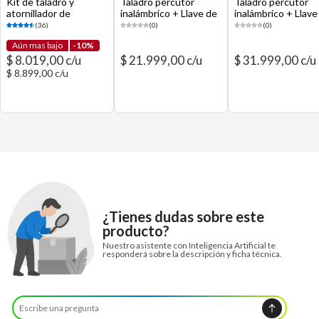
Kit de taladro y
Taladro percutor
Taladro percutor
atornillador de
inalámbrico + Llave de
inalámbrico + Llave
impacto inalámbrico 20
impacto 18 V + 2
impacto 18V + 2
(36)
(0)
(0)
V con batería +
baterías + cargador +
baterías + cargado
Aún mas bajo
-10%
cargador
maleta
maleta
$ 8.019,00 c/u
$ 21.999,00 c/u
$ 31.999,00 c/u
$ 8.899,00 c/u
¿Tienes dudas sobre este
producto?
Nuestro asistente con Inteligencia Artificial te
responderá sobre la descripción y ficha técnica.