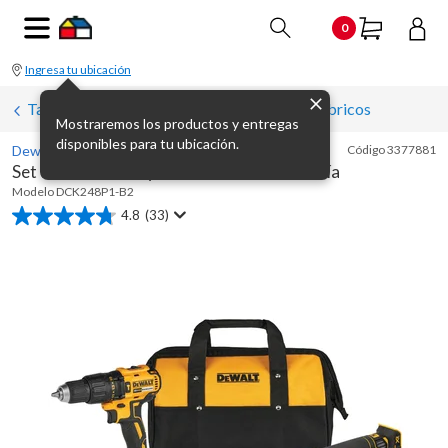
0
Ingresa tu ubicación
Taladros y atornilladores eléctricos e inalámbricos
Mostraremos los productos y entregas
disponibles para tu ubicación.
Dewalt
Código
3377881
Set de amoladora y taladro 20 V con batería
Modelo
DCK248P1-B2
4.8
(33)
4.8
de
5
estrellas.
33
reseñas