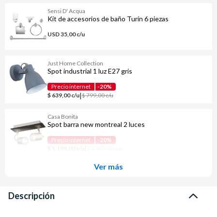
Sensi D' Acqua
Kit de accesorios de baño Turín 6 piezas
USD 35,00 c/u
Just Home Collection
Spot industrial 1 luz E27 gris
Precio internet
-20%
|
$ 639,00 c/u
$ 799,00 c/u
Casa Bonita
Spot barra new montreal 2 luces
Precio internet
-20%
|
$ 1.199,00 c/u
$ 1.499,00 c/u
Ver más
Descripción