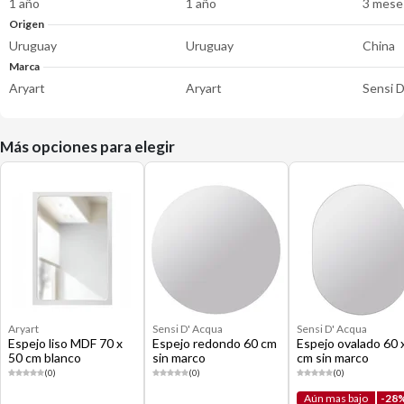
1 año
1 año
3 mese
Origen
Uruguay
Uruguay
China
Marca
Aryart
Aryart
Sensi 
Más opciones para elegir
Aryart
Sensi D' Acqua
Sensi D' Acqua
Espejo liso MDF 70 x
Espejo redondo 60 cm
Espejo ovalado 60 
50 cm blanco
sin marco
cm sin marco
(0)
(0)
(0)
Aún mas bajo
-28