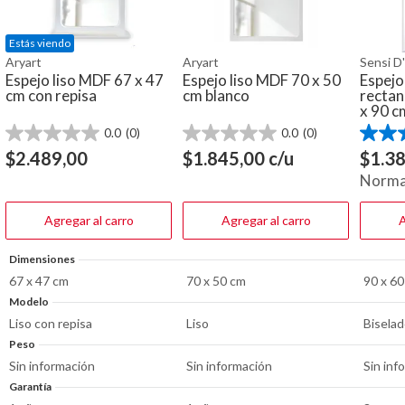
Estás viendo
Aryart
Aryart
Sensi D
Espejo liso MDF 67 x 47
Espejo liso MDF 70 x 50
Espejo
cm con repisa
cm blanco
rectan
x 90 c
0.0
(0)
0.0
(0)
0.0
0.0
4.7
de
de
de
$
2.489,00
$
1.845,00
c/u
$
1.3
5
5
5
Norma
estrellas.
estrellas.
estrella
214
reseña
Agregar al carro
Agregar al carro
A
Dimensiones
67 x 47 cm
70 x 50 cm
90 x 6
Modelo
Liso con repisa
Liso
Bisela
Peso
Sin información
Sin información
Sin inf
Garantía