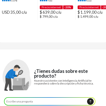
(154)
(6)
(32)
Precio internet
-20%
Precio internet
-2
USD 35,00 c/u
$ 639,00 c/u
$ 1.199,00 c/u
$ 799,00 c/u
$ 1.499,00 c/u
¿Tienes dudas sobre este
producto?
Nuestro asistente con Inteligencia Artificial te
responderá sobre la descripción y ficha técnica.