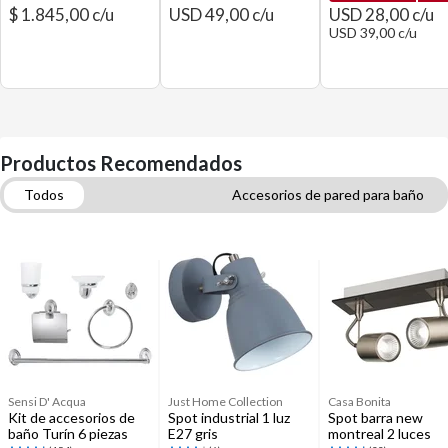
$ 1.845,00 c/u
USD 49,00 c/u
USD 28,00 c/u
USD 39,00 c/u
Productos Recomendados
Todos
Accesorios de pared para baño
Apliques de pared, spots y barras
Tachos, basureros y papeleros
Espejos
Grifería para lavatorios
Accesorios para baños
Plomería
Cortinas de baño
Sensi D' Acqua
Just Home Collection
Casa Bonita
Kit de accesorios de
Spot industrial 1 luz
Spot barra new
baño Turín 6 piezas
E27 gris
montreal 2 luces