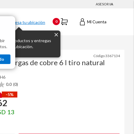
ASESOR
IA
Mi Cuenta
0
Ingresa tu ubicación
bir
s los productos y entregas
tos.
 para tu ubicación.
Código
3367134
do
supergas de cobre 6 l tiro natural
H6
0.0
(0)
-5%
62
SD
13