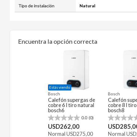
Tipo de instalación
Natural
Encuentra la opción correcta
Estás viendo
Bosch
Bosch
Calefón supergas de
Calefón sup
cobre 6 l tiro natural
cobre 8 l tir
bosch6
bosch8
0.0
(0)
0.0
0.0
de
de
USD
262,00
USD
285,0
5
5
Normal
USD
275,00
Normal
USD
estrellas.
estrellas.