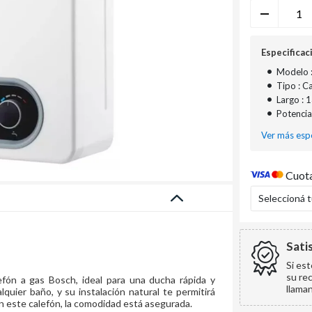
Especificac
•
Modelo 
•
Tipo : C
•
Largo : 
•
Potencia
Ver más espe
Cuota
Seleccioná 
Sati
Si es
su re
efón a gas Bosch, ideal para una ducha rápida y
llama
quier baño, y su instalación natural te permitirá
on este calefón, la comodidad está asegurada.