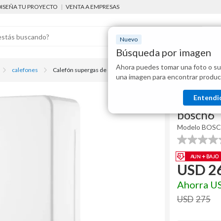
DISEÑA TU PROYECTO
|
VENTA A EMPRESAS
Nuevo
Búsqueda por imagen
Ahora puedes tomar una foto o su
Mostraremo
calefones
Calefón supergas de cobre 6 l tiro natural bosch6
una imagen para encontrar produc
disponibles
Bosch
Entendi
Calefón 
bosch6
Modelo
BOSC
0.0
de
5
USD
2
estrellas.
Ahorra
U
USD
275