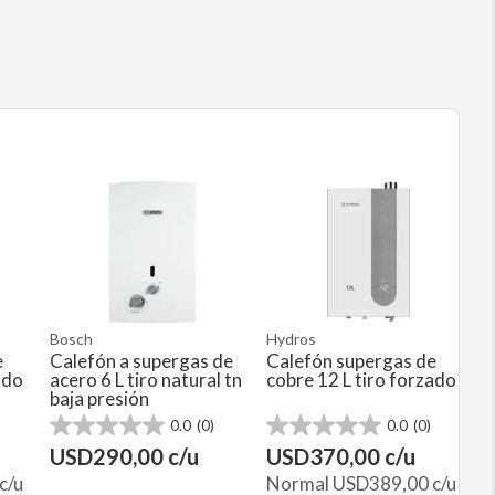
Bosch
Hydros
e
Calefón a supergas de
Calefón supergas de
ado
acero 6 L tiro natural tn
cobre 12 L tiro forzado
baja presión
0.0
(0)
0.0
(0)
0.0
0.0
de
de
USD
290,00
c/u
USD
370,00
c/u
5
5
c/u
Normal
USD
389,00
c/u
estrellas.
estrellas.