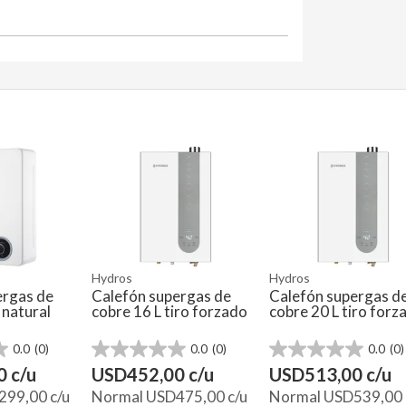
Hydros
Hydros
ergas de
Calefón supergas de
Calefón supergas d
o natural
cobre 16 L tiro forzado
cobre 20 L tiro forz
0.0
(0)
0.0
(0)
0.0
(0)
0.0
0.0
de
de
0
c/u
USD
452,00
c/u
USD
513,00
c/u
5
5
299,00
c/u
Normal
USD
475,00
c/u
Normal
USD
539,00
estrellas.
estrellas.