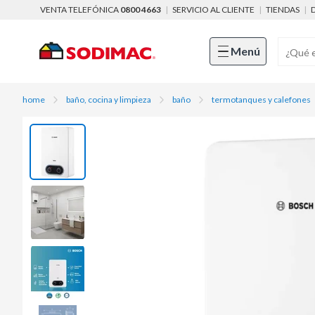
VENTA TELEFÓNICA
0800 4663
|
SERVICIO AL CLIENTE
|
TIENDAS
|
Menú
home
baño, cocina y limpieza
baño
termotanques y calefones