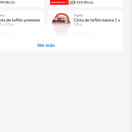
199,00 c/u
$ 519,00 c/u
pex
Topex
nta de teflón premium
Cinta de teflón básica 1 x
4 x 50 m
10 m
149,00 c/u
$ 55,00 c/u
Ver más