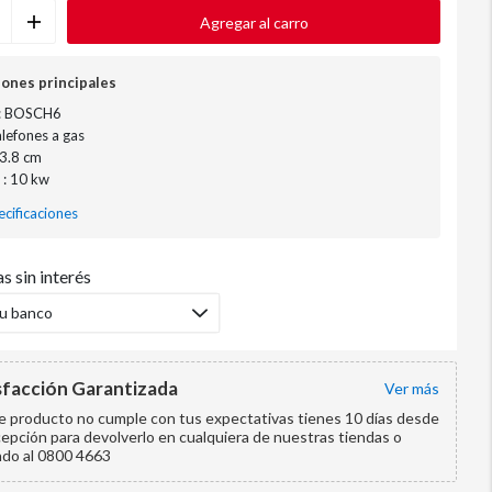
Agregar al carro
iones principales
: BOSCH6
alefones a gas
13.8 cm
 : 10 kw
cificaciones
s sin interés
tu banco
sfacción Garantizada
ver más
te producto no cumple con tus expectativas tienes 10 días desde
cepción para devolverlo en cualquiera de nuestras tiendas o
ndo al 0800 4663