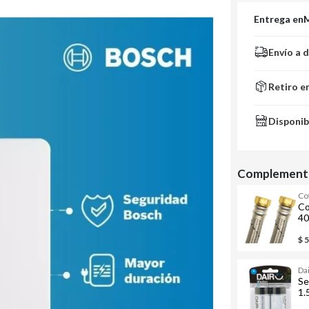
Entrega en
Envío a 
Retiro e
Disponib
Complementa
Co
Co
40
$ 
Da
Se
1.