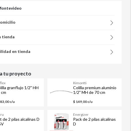
Montevideo
domicilio
n tienda
ilidad en tienda
 tu proyecto
flex
Rimontti
lilla granflujo 1/2" HH
Colilla premium aluminio
 cm
1/2" MH de 70 cm
583,00 c/u
$ 149,00 c/u
iru
Energizer
t de 2 pilas alcalinas D
Pack de 2 pilas alcalinas
5V
D