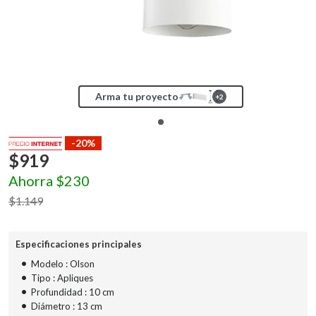
Arma tu proyecto
+
2
-20%
$
919
Ahorra
$
230
$
1.149
Especificaciones principales
•
Modelo : Olson
•
Tipo : Apliques
•
Profundidad : 10 cm
•
Diámetro : 13 cm