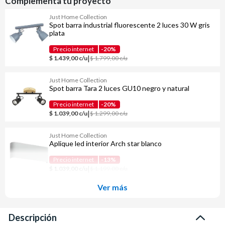
Complementa tu proyecto
Just Home Collection
Spot barra industrial fluorescente 2 luces 30 W gris
plata
Precio internet
-20%
|
$ 1.439,00 c/u
$ 1.799,00 c/u
Just Home Collection
Spot barra Tara 2 luces GU10 negro y natural
Precio internet
-20%
|
$ 1.039,00 c/u
$ 1.299,00 c/u
Just Home Collection
Aplique led interior Arch star blanco
Precio internet
-13%
|
$ 1.039,00 c/u
$ 1.199,00 c/u
Ver más
Descripción