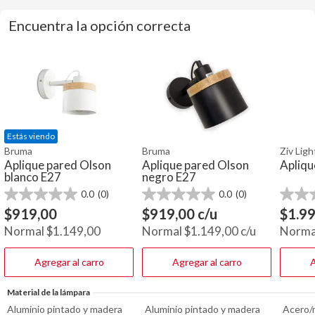
Encuentra la opción correcta
Estás viendo
Bruma
Bruma
Ziv Ligh
Aplique pared Olson
Aplique pared Olson
Apliqu
blanco E27
negro E27
0.0
(0)
0.0
(0)
0.0
0.0
0.0
de
de
de
$
919,00
$
919,00
c/u
$
1.9
5
5
5
Normal
$
1.149,00
Normal
$
1.149,00
c/u
Norma
estrellas.
estrellas.
estrella
Agregar al carro
Agregar al carro
A
Material de la lámpara
Aluminio pintado y madera
Aluminio pintado y madera
Acero/