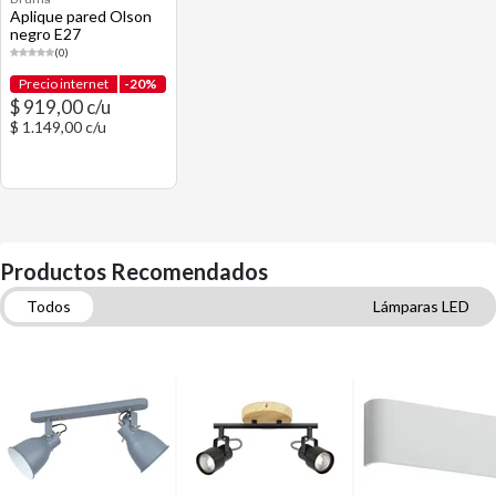
Aplique pared Olson
negro E27
(0)
Precio internet
-20%
$ 919,00 c/u
$ 1.149,00 c/u
Productos Recomendados
Todos
Lámparas LED
Apliques de pared, spots y barras
Lámparas colgantes y lámparas de techo
Plafones