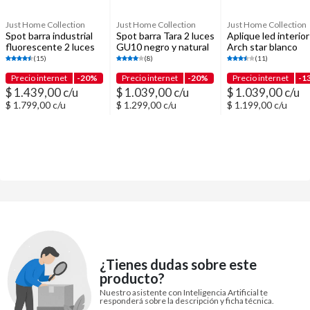
Just Home Collection
Just Home Collection
Just Home Collection
Spot barra industrial
Spot barra Tara 2 luces
Aplique led interior
fluorescente 2 luces
GU10 negro y natural
Arch star blanco
30 W gris plata
(15)
(8)
(11)
Precio internet
-20%
Precio internet
-20%
Precio internet
-1
$ 1.439,00 c/u
$ 1.039,00 c/u
$ 1.039,00 c/u
$ 1.799,00 c/u
$ 1.299,00 c/u
$ 1.199,00 c/u
¿Tienes dudas sobre este
producto?
Nuestro asistente con Inteligencia Artificial te
responderá sobre la descripción y ficha técnica.