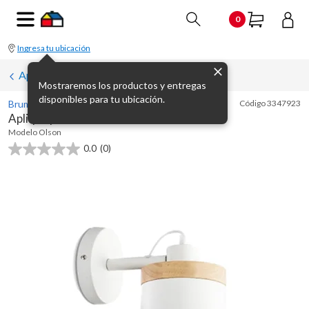
0
Ingresa tu ubicación
Apliques de pared, spots y barras
Mostraremos los productos y entregas
disponibles para tu ubicación.
Bruma
Código
3347923
Aplique pared Olson blanco E27
Modelo
Olson
0.0
(0)
0.0
de
5
estrellas.