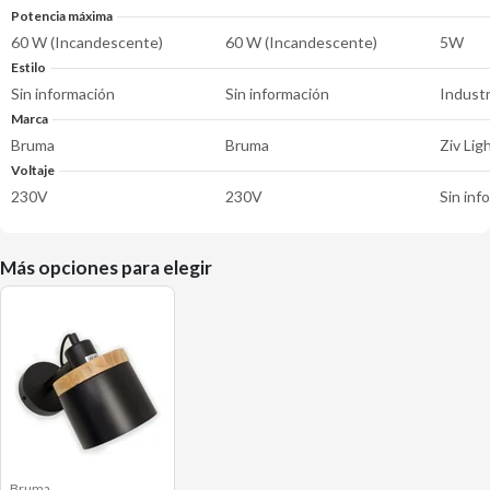
Potencia máxima
60 W (Incandescente)
60 W (Incandescente)
5W
Estilo
Sin información
Sin información
Industr
Marca
Bruma
Bruma
Ziv Lig
Voltaje
230V
230V
Sin inf
Más opciones para elegir
Bruma