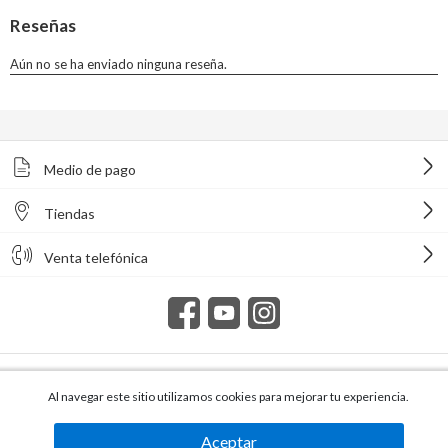
Medio de pago
Tiendas
Venta telefónica
Todos los derechos reservados Homecenter Sodimac S.A. | R.U.T.
216996650015.
Al navegar este sitio utilizamos cookies para mejorar tu experiencia.
Aceptar
Producto no disponible momentáneamente