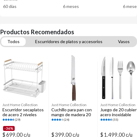
60 días
6 meses
6 mese
Productos Recomendados
Todos
Escurridores de platos y accesorios
Vasos
Cuchillas y sets de parrillas
Cubiertos
Set de utensillos
Esponjas, paños y guantes
Just Home Collection
Just Home Collection
Just Home Collection
Escurridor secaplatos
Cuchillo para pan con
Juego de 20 cubier
de acero 2 niveles
mango de madera 20
acero inoxidable
blanco 34 x 26 x 46.5
cm
(29)
(24)
(55)
cm
-36%
$ 699,00 c/u
$ 399,00 c/u
$ 1.499,00 c/u