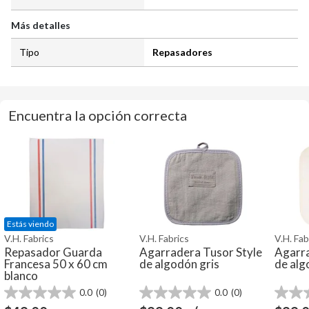
Más detalles
Tipo
Repasadores
Encuentra la opción correcta
Estás viendo
V.H. Fabrics
V.H. Fabrics
V.H. Fab
Repasador Guarda
Agarradera Tusor Style
Agarra
Francesa 50 x 60 cm
de algodón gris
de alg
blanco
0.0
(0)
0.0
(0)
0.0
0.0
0.0
de
de
de