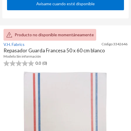
Avísame cuando esté disponible
Producto no disponible momentáneamente
V.H. Fabrics
Código
3342646
Repasador Guarda Francesa 50 x 60 cm blanco
Modelo
Sin información
0.0
(0)
0.0
de
5
estrellas.