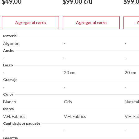
$
49,00
$
99,00
c/u
$
99,
5
5
5
estrellas.
estrellas.
estrella
Agregar al carro
Agregar al carro
A
Material
Algodón
-
-
Ancho
-
-
-
Largo
-
20 cm
20 cm
Gramaje
-
-
-
Color
Blanco
Gris
Natural
Marca
V.H. Fabrics
V.H. Fabrics
V.H. Fa
Cantidad por paquete
-
-
-
Garantía