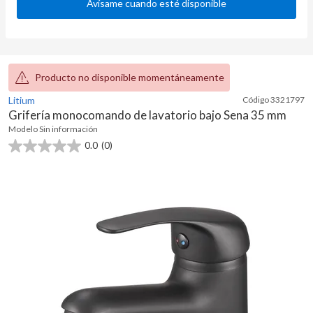
Avísame cuando esté disponible
Producto no disponible momentáneamente
Litium
Código
3321797
Grifería monocomando de lavatorio bajo Sena 35 mm
Modelo
Sin información
0.0
(0)
0.0
de
5
estrellas.