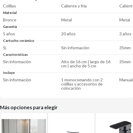
Colillas
Caliente y fría
Caliente
Material
Bronce
Metal
Metal
Garantía
5 años
20 años
3 años
Cartucho cerámico
Sí
Sin información
35mm
Características
Sin información
Alto de 16 cm | largo de 16
35mm
cm | ancho de 5 cm
Incluye
Sin información
1 monocomando con 2
Manual
colillas y accesorios de
colocación
Más opciones para elegir