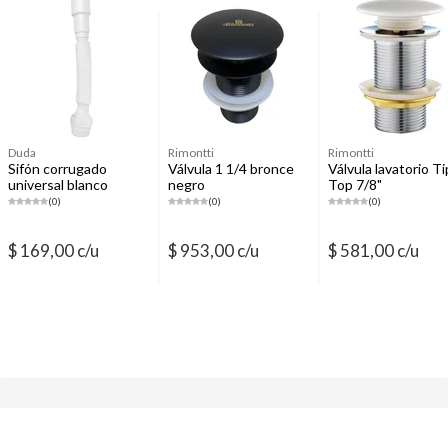
Flexibles de agua
Grifería para bidet
Teflones y selladores de agua y gas
Accesorios de pared para baño
Duda
Rimontti
Rimontti
Sifón corrugado
Válvula 1 1/4 bronce
Válvula lavatorio Ti
universal blanco
negro
Top 7/8"
(0)
(0)
(0)
$ 169,00 c/u
$ 953,00 c/u
$ 581,00 c/u