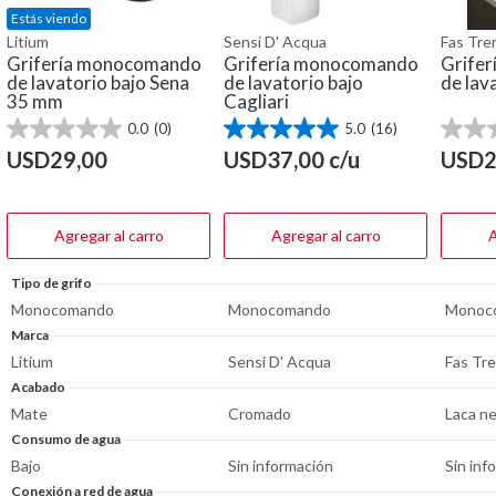
Estás viendo
Litium
Sensi D' Acqua
Fas Tre
Grifería monocomando
Grifería monocomando
Grife
de lavatorio bajo Sena
de lavatorio bajo
de lav
35 mm
Cagliari
0.0
(0)
5.0
(16)
0.0
5.0
0.0
de
de
de
USD
29,00
USD
37,00
c/u
USD
2
5
5
5
estrellas.
estrellas.
estrella
16
reseñas
Agregar al carro
Agregar al carro
A
Tipo de grifo
Monocomando
Monocomando
Monoc
Marca
Litium
Sensi D' Acqua
Fas Tr
Acabado
Mate
Cromado
Laca n
Consumo de agua
Bajo
Sin información
Sin inf
Conexión a red de agua