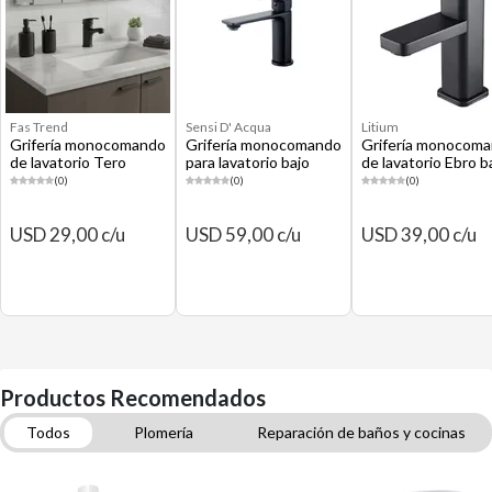
Fas Trend
Sensi D' Acqua
Litium
Grifería monocomando
Grifería monocomando
Grifería monocom
de lavatorio Tero
para lavatorio bajo
de lavatorio Ebro b
negro
Tabor negro
35 mm
(0)
(0)
(0)
USD 29,00 c/u
USD 59,00 c/u
USD 39,00 c/u
Productos Recomendados
Todos
Plomería
Reparación de baños y cocinas
Grifería para baño
Grifería para duchas