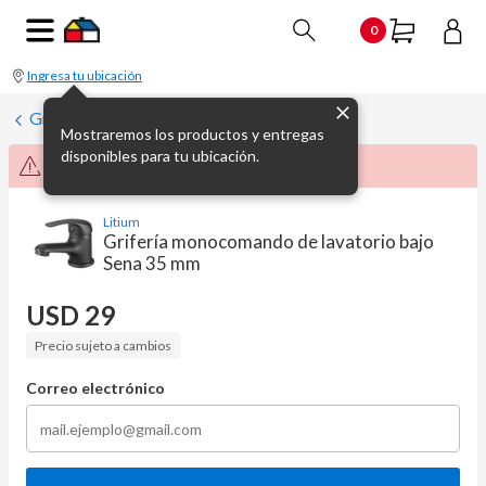
0
Ingresa tu ubicación
Grifería para lavatorios
Mostraremos los productos y entregas
disponibles para tu ubicación.
Producto no disponible momentáneamente
Litium
Grifería monocomando de lavatorio bajo
Sena 35 mm
USD
29
Precio sujeto a cambios
Correo electrónico