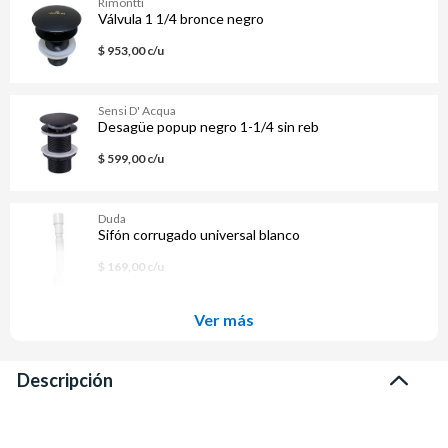
Rimontti
Válvula 1 1/4 bronce negro
$ 953,00 c/u
Sensi D' Acqua
Desagüe popup negro 1-1/4 sin reb
$ 599,00 c/u
Duda
Sifón corrugado universal blanco
$ 169,00 c/u
Ver más
Descripción