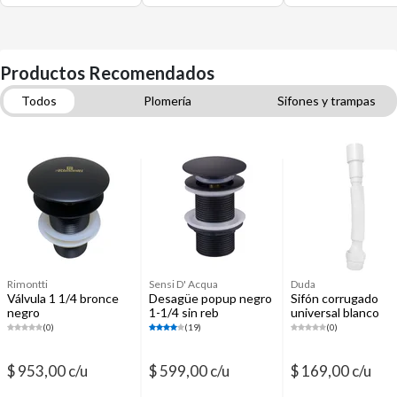
Productos Recomendados
Todos
Plomería
Sifones y trampas
Bachas para baño
Grifería para baño
Accesorios de pared para baño
Reparación de baños y cocinas
Grifería para duchas
Flexibles de agua
Rimontti
Sensi D' Acqua
Duda
Válvula 1 1/4 bronce
Desagüe popup negro
Sifón corrugado
negro
1-1/4 sin reb
universal blanco
(0)
(19)
(0)
$ 953,00 c/u
$ 599,00 c/u
$ 169,00 c/u