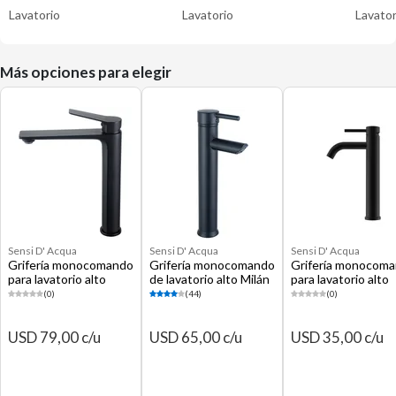
Lavatorio
Lavatorio
Lavator
Más opciones para elegir
Sensi D' Acqua
Sensi D' Acqua
Sensi D' Acqua
Grifería monocomando
Grifería monocomando
Grifería monocom
para lavatorio alto
de lavatorio alto Milán
para lavatorio alto
Tabor negro
negro
Macaron negro
(0)
(44)
(0)
USD 79,00 c/u
USD 65,00 c/u
USD 35,00 c/u