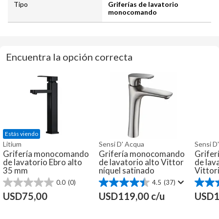
Tipo
Griferías de lavatorio
monocomando
Encuentra la opción correcta
Estás viendo
Litium
Sensi D' Acqua
Sensi D
Grifería monocomando
Grifería monocomando
Grife
de lavatorio Ebro alto
de lavatorio alto Vittor
de lav
35 mm
níquel satinado
Vittor
0.0
(0)
4.5
(37)
0.0
4.5
4.3
de
de
de
USD
75,00
USD
119,00
c/u
USD
1
5
5
5
estrellas.
estrellas.
estrella
37
27