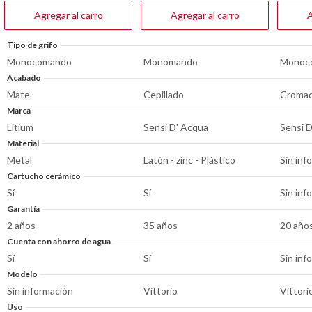
reseñas
reseña
Agregar al carro
Agregar al carro
A
Tipo de grifo
Monocomando
Monomando
Monoc
Acabado
Mate
Cepillado
Croma
Marca
Litium
Sensi D' Acqua
Sensi 
Material
Metal
Latón - zinc - Plástico
Sin inf
Cartucho cerámico
Sí
Sí
Sin inf
Garantía
2 años
35 años
20 año
Cuenta con ahorro de agua
Sí
Sí
Sin inf
Modelo
Sin información
Vittorio
Vittori
Uso