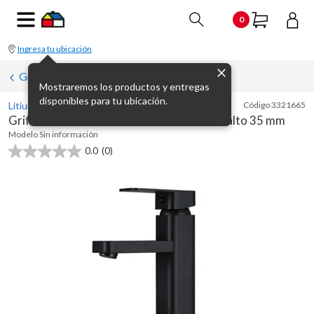
0
Ingresa tu ubicación
Grifería para lavatorios
Mostraremos los productos y entregas
disponibles para tu ubicación.
Litium
Código
3321665
Grifería monocomando de lavatorio Ebro alto 35 mm
Modelo
Sin información
0.0
(0)
0.0
de
5
estrellas.