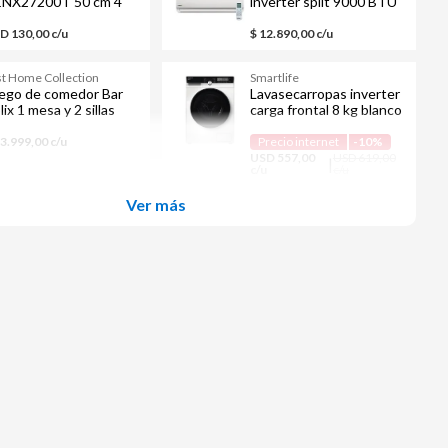
NX27200T 50 cm 4
inverter split 9000 BTU
rnallas gris
BRM09INVECO
D 130,00 c/u
$ 12.890,00 c/u
st Home Collection
Smartlife
ego de comedor Bar
Lavasecarropas inverter
lix 1 mesa y 2 sillas
carga frontal 8 kg blanco
SL-WDFL806
13.999,00 c/u
Precio internet
-10%
USD 557,00
USD 619,00
|
c/u
c/u
Ver más