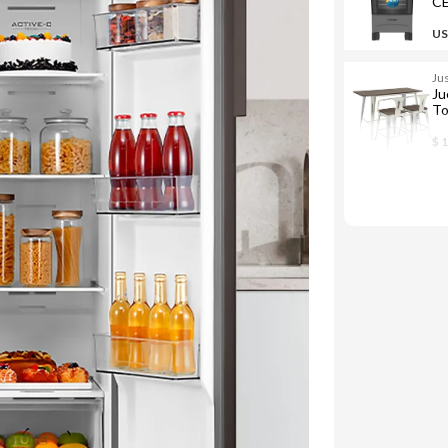
CE
ho
US
Ju
Ju
To
$ 