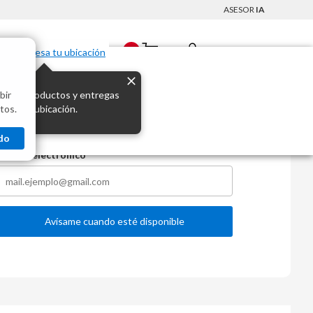
ASESOR
IA
Mi Cuenta
0
Ingresa tu ubicación
bir
s los productos y entregas
 482 L WiFi negra MDRS619FGR28
tos.
 para tu ubicación.
do
Correo electrónico
Avísame cuando esté disponible