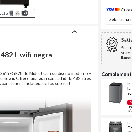
Cuota
ecto
+
2
Seleccioná 
Sati
Si es
su re
 482 L wifi negra
llama
MDRS619FGR28 de Midea! Con su diseño moderno y
Complementa
 tu hogar. Ofrece una gran capacidad de 482 litros
 para tener la heladera de tus sueños!
Mi
La
su
M
P
US
c/
En
Co