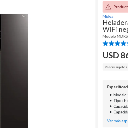
Product
Midea
Heladera
WiFi n
Modelo
MDRS
4.5
de
USD
8
5
estrellas.
2
Precio sujeto 
reseñas
Especificac
•
Modelo
•
Tipo : H
•
Capacida
•
Capacida
Ver más espe