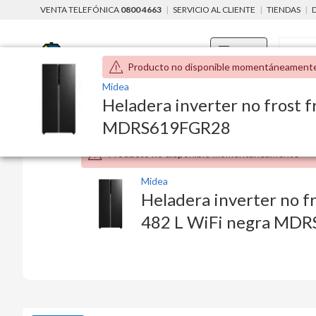
VENTA TELEFÓNICA
0800 4663
|
SERVICIO AL CLIENTE
|
TIENDAS
|
Menú
Producto no disponible momentáneament
Midea
home
baño, cocina y limpieza
Heladera inverter no frost f
cocina
electrodomésticos de
MDRS619FGR28
Producto no disponible momentáneamente
Midea
Heladera inverter no fr
482 L WiFi negra MD