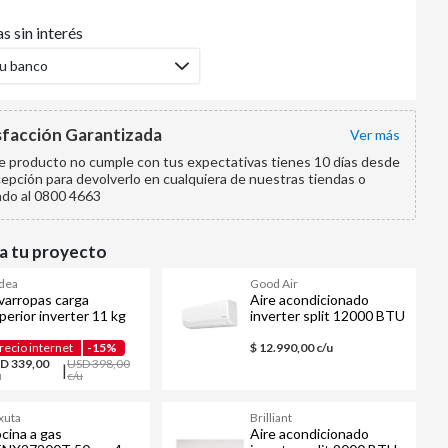
s sin interés
tu banco
sfacción Garantizada
ver más
te producto no cumple con tus expectativas tienes 10 días desde
cepción para devolverlo en cualquiera de nuestras tiendas o
ndo al 0800 4663
 tu proyecto
dea
Good Air
varropas carga
Aire acondicionado
perior inverter 11 kg
inverter split 12000 BTU
A200W110/G
frío calor WiFi
GAM12INV
recio internet
-15%
$ 12.990,00 c/u
D 339,00
USD 398,00
|
u
c/u
xuta
Brilliant
cina a gas
Aire acondicionado