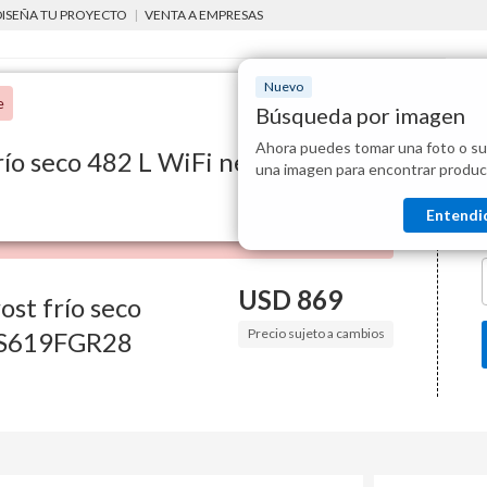
DISEÑA TU PROYECTO
|
VENTA A EMPRESAS
Nuevo
e
Búsqueda por imagen
Ahora puedes tomar una foto o su
Mostraremo
río seco 482 L WiFi negra
 línea blanca
heladeras y freezers
Heladera inverter no frost frío seco
una imagen para encontrar produc
disponibles
Entendi
USD
869
ost frío seco
Precio sujeto a cambios
RS619FGR28