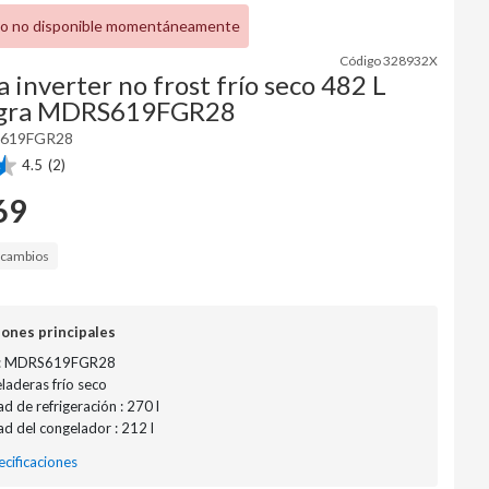
o no disponible momentáneamente
Código
328932X
 inverter no frost frío seco 482 L
egra MDRS619FGR28
619FGR28
4.5
(2)
69
a cambios
iones principales
 : MDRS619FGR28
eladeras frío seco
d de refrigeración : 270 l
d del congelador : 212 l
cificaciones