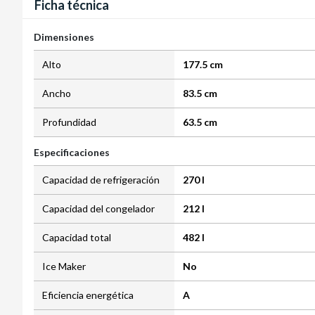
Ficha técnica
Dimensiones
Alto
177.5 cm
Ancho
83.5 cm
Profundidad
63.5 cm
Especificaciones
Capacidad de refrigeración
270 l
Capacidad del congelador
212 l
Capacidad total
482 l
Ice Maker
No
Eficiencia energética
A