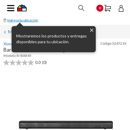
0
Ingresa tu ubicación
Minicomponentes y barras de sonido
Mostraremos los productos y entregas
disponibles para tu ubicación.
Xion
Código
324721X
Barra de sonido 4000 W negra
Modelo
XI-BAR45
0.0
(0)
0.0
de
5
estrellas.