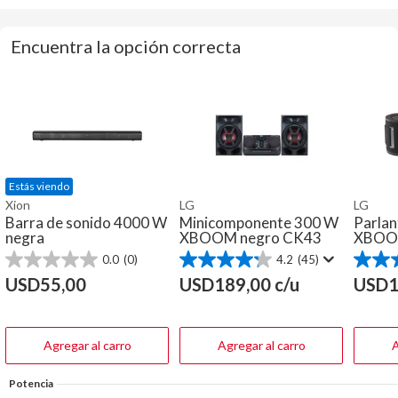
Encuentra la opción correcta
Estás viendo
Xion
LG
LG
Barra de sonido 4000 W
Minicomponente 300 W
Parlan
negra
XBOOM negro CK43
XBOOM
0.0
(0)
4.2
(45)
0.0
4.2
4.9
de
de
de
USD
55,00
USD
189,00
c/u
USD
1
5
5
5
estrellas.
estrellas.
estrella
45
119
reseñas
reseña
Agregar al carro
Agregar al carro
A
Potencia