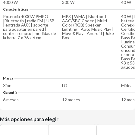
4000 W
300 W
40 W
Características
Potencia 4000W PMPO
MP3 | WMA | Bluetooth
40 W | 
|Bluetooth | radio FM | USB
AAC/SBC Codec | Multi
batería
| entrada AUX | soporte
Color (RGB) Speaker
Conexi
para adaptar en pared |
Lighting | Auto Music Play |
Certifi
control remoto | medidas de
Move&Play | Android | Juke
Certifi
la barra 7 x 76 x 6 cm
Box
Bass Bo
Ilumina
Consum
encend
espera 
Bass Bo
93 x 53
agudos
Marca
Xion
LG
Midea
Garantía
6 meses
12 meses
12 mes
Más opciones para elegir