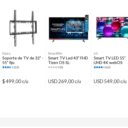
Asaderas y planchas
Aires acondicionados
Cuidado Personal
Picaportes y pomos
Mixers
Parlantes
Dairu
Smartlife
LG
Soporte de TV de 32" -
Smart TV Led 43" FHD
Smart TV LED 55"
55" fijo
Tizen OS SL-
UHD 4K webOS
TV43FHD25T
ThinQ AI
(22)
(0)
(62)
55UQ8050PSB
$ 499,00 c/u
USD 269,00 c/u
USD 549,00 c/u