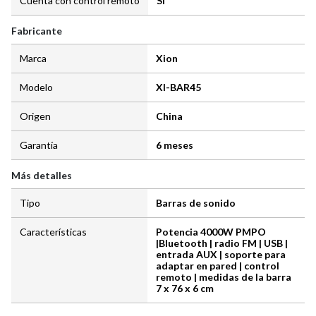
Cuenta con control remoto
Si
Fabricante
Marca
Xion
Modelo
XI-BAR45
Origen
China
Garantía
6 meses
Más detalles
Tipo
Barras de sonido
Características
Potencia 4000W PMPO
|Bluetooth | radio FM | USB |
entrada AUX | soporte para
adaptar en pared | control
remoto | medidas de la barra
7 x 76 x 6 cm