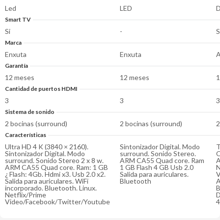
Led
LED
D
Smart TV
Si
-
S
Marca
Enxuta
Enxuta
A
Garantía
12 meses
12 meses
1
Cantidad de puertos HDMI
3
3
3
Sistema de sonido
2 bocinas (surround)
2 bocinas (surround)
2
Características
Ultra HD 4 K (3840 × 2160).
Sintonizador Digital. Modo
T
Sintonizador Digital. Modo
surround. Sonido Stereo.
O
surround. Sonido Stereo 2 x 8 w.
ARM CA55 Quad core. Ram
A
ARM CA55 Quad core. Ram: 1 GB
1 GB Flash 4 GB Usb 2.0
N
¿ Flash: 4Gb. Hdmi x3. Usb 2.0 x2.
Salida para auriculares.
V
Salida para auriculares. WiFi
Bluetooth
A
incorporado. Bluetooth. Linux.
B
Netflix/Prime
D
Video/Facebook/Twitter/Youtube