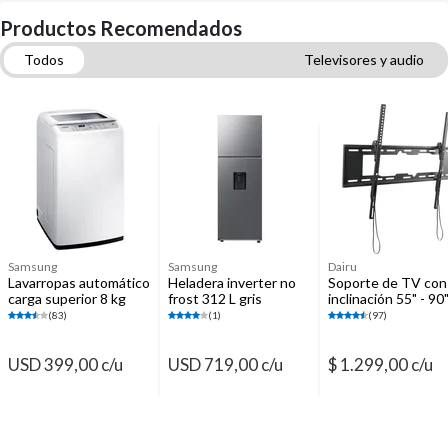
Productos Recomendados
Todos
Televisores y audio
Lavarropas, Lavasecarropas y Secarropas
Heladeras y Freezers
Licuadoras
Freidoras y vaporeras
Racks TV, aparadores y recibidores
Accesorios TV
Samsung
Samsung
Dairu
Lavarropas automático
Heladera inverter no
Soporte de TV con
carga superior 8 kg
frost 312 L gris
inclinación 55" - 90
blanco
SART31DG5220S9
(83)
(1)
(97)
USD 399,00 c/u
USD 719,00 c/u
$ 1.299,00 c/u