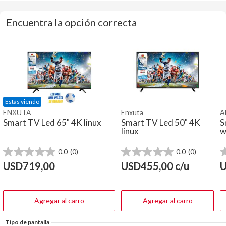
Encuentra la opción correcta
Estás viendo
ENXUTA
Enxuta
Al
Smart TV Led 65" 4K linux
Smart TV Led 50" 4K
S
linux
w
0.0
(0)
0.0
(0)
0.0
0.0
0
de
de
d
USD
719,00
USD
455,00
c/u
5
5
5
estrellas.
estrellas.
e
Agregar al carro
Agregar al carro
Tipo de pantalla