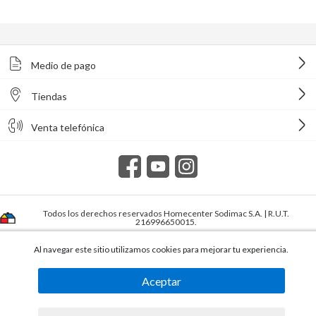
Medio de pago
Tiendas
Venta telefónica
Todos los derechos reservados Homecenter Sodimac S.A. | R.U.T.
216996650015.
Al navegar este sitio utilizamos cookies para mejorar tu experiencia.
Aceptar
Producto no disponible momentáneamente
ENXUTA
Smart TV Led 65" 4K linux