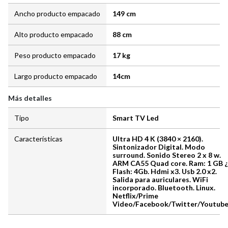
Ancho producto empacado
149 cm
Alto producto empacado
88 cm
Peso producto empacado
17 kg
Largo producto empacado
14cm
Más detalles
Tipo
Smart TV Led
Características
Ultra HD 4 K (3840 × 2160).
Sintonizador Digital. Modo
surround. Sonido Stereo 2 x 8 w.
ARM CA55 Quad core. Ram: 1 GB ¿
Flash: 4Gb. Hdmi x3. Usb 2.0 x2.
Salida para auriculares. WiFi
incorporado. Bluetooth. Linux.
Netflix/Prime
Video/Facebook/Twitter/Youtub