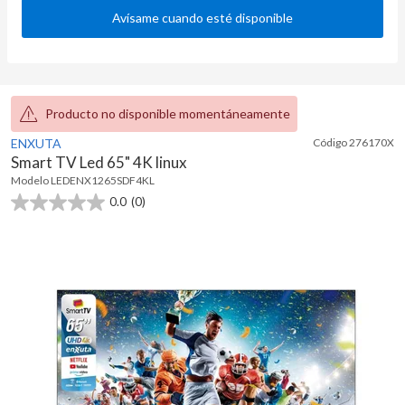
Avísame cuando esté disponible
Producto no disponible momentáneamente
ENXUTA
Código
276170X
Smart TV Led 65" 4K linux
Modelo
LEDENX1265SDF4KL
0.0
(0)
0.0
de
5
estrellas.