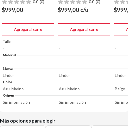
0.0
(0)
0.0
(0)
0.0
0.0
0.0
de
de
de
$
999,00
$
999,00
c/u
$
999
5
5
5
estrellas.
estrellas.
estrella
Agregar al carro
Agregar al carro
A
Talle
-
-
-
Material
-
-
-
Marca
Linder
Linder
Linder
Color
Azul Marino
Azul Marino
Beige
Origen
Sin información
Sin información
Sin inf
Más opciones para elegir