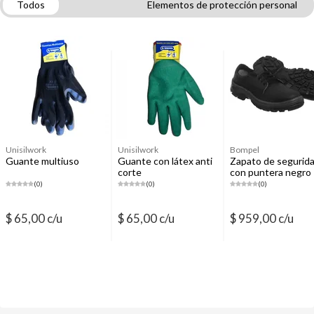
Todos
Elementos de protección personal
Zapatos y botas
Ropa de trabajo
Unisilwork
Unisilwork
Bompel
Guante multiuso
Guante con látex anti
Zapato de segurid
corte
con puntera negro
(0)
(0)
(0)
$ 65,00 c/u
$ 65,00 c/u
$ 959,00 c/u