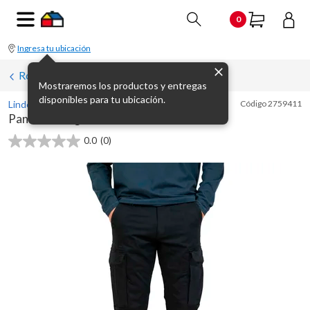
0
Ingresa tu ubicación
Ropa de trabajo
Mostraremos los productos y entregas
disponibles para tu ubicación.
Linder
Código
2759411
Pantalón cargo azul marino T03
0.0
(0)
0.0
de
5
estrellas.