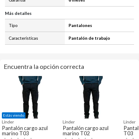
Más detalles
Tipo
Pantalones
Características
Pantalón de trabajo
Encuentra la opción correcta
Estás viendo
Linder
Linder
Linder
Pantalón cargo azul
Pantalón cargo azul
Pantal
marino T03
marino T02
T03