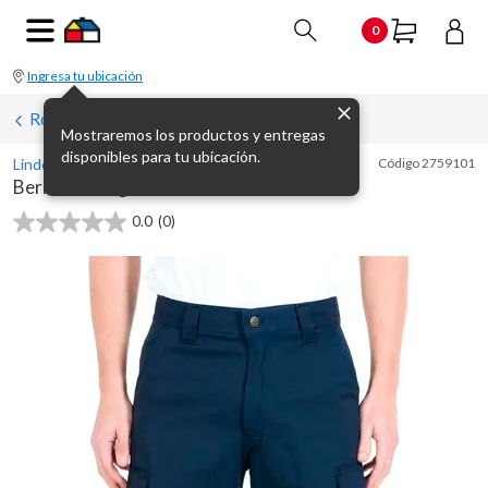
0
Ingresa tu ubicación
Ropa de trabajo
Mostraremos los productos y entregas
disponibles para tu ubicación.
Linder
Código
2759101
Bermuda cargo azul T02
0.0
(0)
0.0
de
5
estrellas.