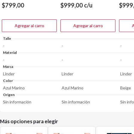
de
de
de
$
799,00
$
999,00
c/u
$
999
5
5
5
estrellas.
estrellas.
estrella
Agregar al carro
Agregar al carro
A
Talle
-
-
-
Material
-
-
-
Marca
Linder
Linder
Linder
Color
Azul Marino
Azul Marino
Beige
Origen
Sin información
Sin información
Sin inf
Más opciones para elegir