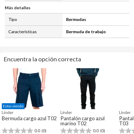
Más detalles
Tipo
Bermudas
Características
Bermuda de trabajo
Encuentra la opción correcta
Estás viendo
Linder
Linder
Linder
Bermuda cargo azul T02
Pantalón cargo azul
Pantal
marino T02
T03
0.0
(0)
0.0
(0)
0.0
0.0
0.0