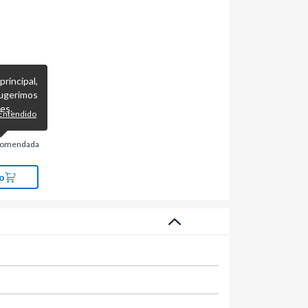
incipal,
ugerimos
es.
Entendido
comendada
o