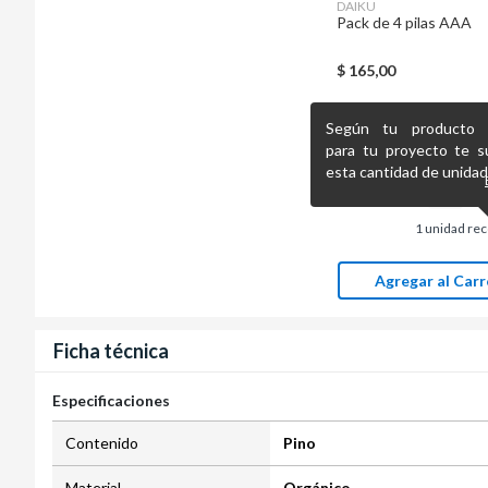
DAIKU
Pack de 4 pilas AAA
$
165,00
Según tu producto pr
para tu proyecto te s
esta cantidad de unidad
1
unidad re
Agregar al Carr
Ficha técnica
Especificaciones
Contenido
Pino
Material
Orgánico