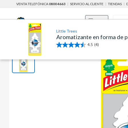
VENTA TELEFÓNICA
0800 4663
|
SERVICIO AL CLIENTE
|
TIENDAS
|
Menú
Little Trees
Aromatizante en forma de p
home
baño, cocina y limpieza
limpieza
limpieza para autos
4.5
(4)
4.5
de
5
estrellas.
4
reseñas