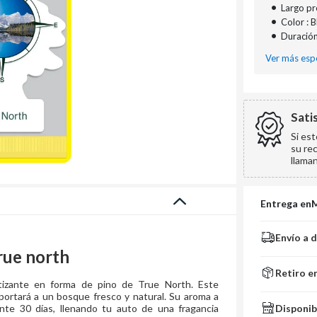
•
Largo p
•
Color : 
•
Duración
Ver más espe
Sati
Si es
su re
llama
Entrega en
Envío a 
rue north
Retiro e
tizante en forma de pino de True North. Este
portará a un bosque fresco y natural. Su aroma a
Disponib
nte 30 días, llenando tu auto de una fragancia