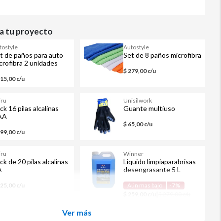
 tu proyecto
tostyle
Autostyle
t de paños para auto
Set de 8 paños microfibra
crofibra 2 unidades
$ 279,00 c/u
115,00 c/u
iru
Unisilwork
ck 16 pilas alcalinas
Guante multiuso
AA
$ 65,00 c/u
399,00 c/u
iru
Winner
ck de 20 pilas alcalinas
Liquido limpiaparabrisas
A
desengrasante 5 L
425,00 c/u
Aún mas bajo
-7%
|
$ 259,00 c/u
$ 279,00 c/u
Ver más