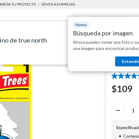
DISEÑA TU PROYECTO
|
VENTA A EMPRESAS
Nuevo
Búsqueda por imagen
ino de true north
Ahora puedes tomar una foto o su
Mostraremo
aromatizadores para autos
Aromatizante en forma de pino de true north
una imagen para encontrar produc
disponibles
Little Trees
Entendi
Aromati
4.5
de
$
109
5
estrellas.
4
reseñas
Especificac
•
Contenid