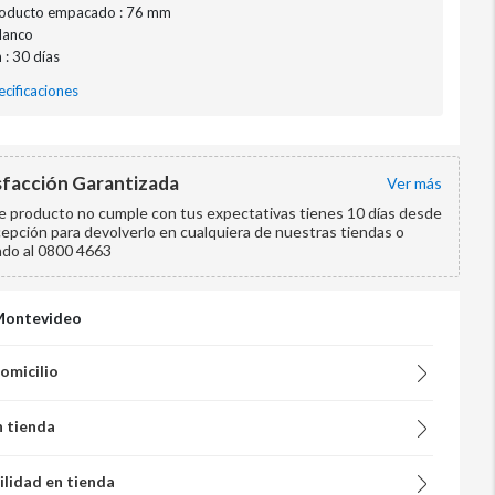
roducto empacado : 76 mm
Blanco
 : 30 días
cificaciones
sfacción Garantizada
ver más
te producto no cumple con tus expectativas tienes 10 días desde
cepción para devolverlo en cualquiera de nuestras tiendas o
ndo al 0800 4663
Montevideo
domicilio
n tienda
ilidad en tienda