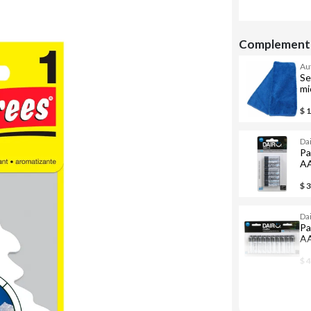
Complementa
Au
Se
mi
$ 
Da
Pa
A
$ 
Da
Pa
A
$ 