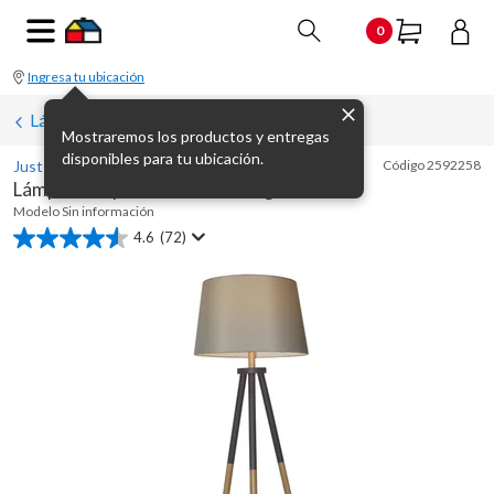
0
Ingresa tu ubicación
Lámparas de pie
Mostraremos los productos y entregas
disponibles para tu ubicación.
Just Home Collection
Código
2592258
Lámpara de pie Shelbs madera gris
Modelo
Sin información
4.6
(72)
4.6
de
5
estrellas.
72
reseñas