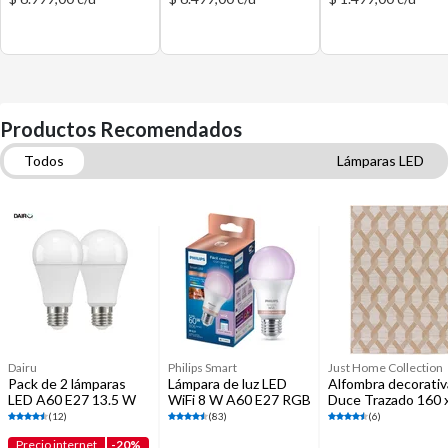
Productos Recomendados
Todos
Lámparas LED
Alfombras decorativas de interior
Lámparas de mesa y escritorio
Dairu
Philips Smart
Just Home Collection
Pack de 2 lámparas
Lámpara de luz LED
Alfombra decorativ
LED A60 E27 13.5 W
WiFi 8 W A60 E27 RGB
Duce Trazado 160 
luz fría
230 cm
(12)
(83)
(6)
Precio internet
-20%