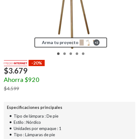
Arma tu proyecto
+
2
-20%
$
3.679
Ahorra
$
920
$
4.599
Especificaciones principales
•
Tipo de lámpara : De pie
•
Estilo : Nórdico
•
Unidades por empaque : 1
•
Tipo : Lámparas de pie