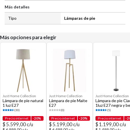
Más detalles
Tipo
Lámparas de pie
Más opciones para elegir
Just Home Collection
Just Home Collection
Just Home Collection
Lámpara de pie natural
Lámpara de pie Maite
Lámpara de pie Cia
1 luz E27
E27
1luz E27 negra y b
(30)
(0)
(5)
Precio internet
-20%
Precio internet
-20%
Precio internet
-2
$ 5.599,00 c/u
$ 5.199,00 c/u
$ 1.199,00 c/u
$ 6.999,00 c/u
$ 6.499,00 c/u
$ 1.499,00 c/u