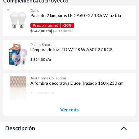
Complementa tu proyecto
Dairu
Pack de 2 lámparas LED A60 E27 13.5 W luz fría
Precio internet
-20%
|
$ 247,00 c/u
$ 309,00 c/u
Philips Smart
Lámpara de luz LED WiFi 8 W A60 E27 RGB
$ 824,00 c/u
Just Home Collection
Alfombra decorativa Duce Trazado 160 x 230 cm
$ 3.999,00 c/u
Ver más
Descripción