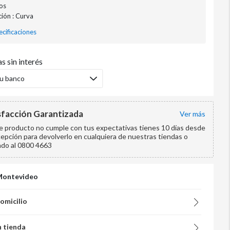
sos
ión : Curva
cificaciones
s sin interés
tu banco
sfacción Garantizada
ver más
te producto no cumple con tus expectativas tienes 10 días desde
cepción para devolverlo en cualquiera de nuestras tiendas o
ndo al 0800 4663
Montevideo
domicilio
n tienda