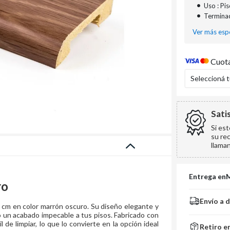
•
Uso : Pi
•
Terminac
Ver más espe
Cuota
Seleccioná 
Sati
Si es
su re
llama
Entrega en
ro
Envío a 
 cm en color marrón oscuro. Su diseño elegante y
o un acabado impecable a tus pisos. Fabricado con
 de limpiar, lo que lo convierte en la opción ideal
Retiro e