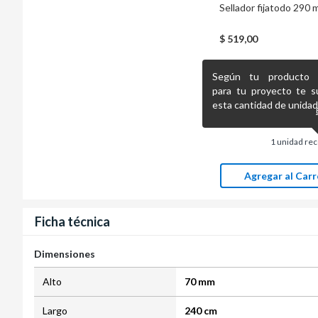
Sellador fijatodo 290 
$
519,00
Según tu producto pr
para tu proyecto te s
esta cantidad de unidad
1
unidad re
Agregar al Carr
Ficha técnica
Dimensiones
Alto
70 mm
Largo
240 cm