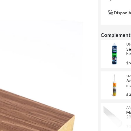
Disponib
Complementa
UN
Se
bl
$ 
S
Ad
mo
30
$ 
A
Mo
20
$ 