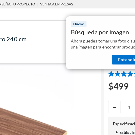
DISEÑA TU PROYECTO
|
VENTA A EMPRESAS
Nuevo
Búsqueda por imagen
ro 240 cm
Ahora puedes tomar una foto o su
Mostraremo
herramientas para instalación de pisos
zócalos
Zócalo de PVC 240 cm m
una imagen para encontrar produc
disponibles
SM
Entendi
Zócalo 
5.0
de
$
499
5
estrellas.
1
reseña
Especificac
•
Estilo : I