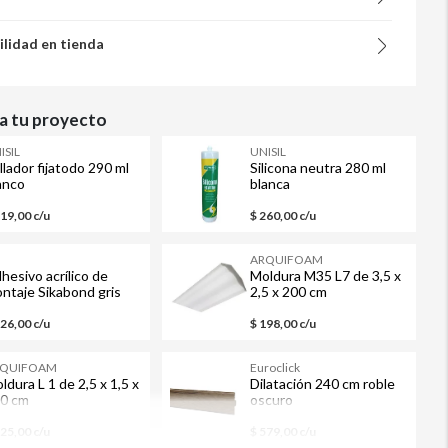
ilidad en tienda
 tu proyecto
ISIL
UNISIL
llador fijatodo 290 ml
Silicona neutra 280 ml
anco
blanca
519,00 c/u
$ 260,00 c/u
M
ARQUIFOAM
hesivo acrílico de
Moldura M35 L7 de 3,5 x
ntaje Sikabond gris
2,5 x 200 cm
0 ml
326,00 c/u
$ 198,00 c/u
RQUIFOAM
Euroclick
ldura L 1 de 2,5 x 1,5 x
Dilatación 240 cm roble
0 cm
oscuro
125,00 c/u
$ 579,00 c/u