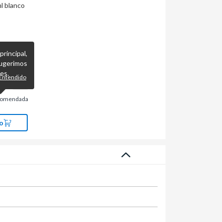
ml blanco
incipal,
ugerimos
es.
Entendido
comendada
o