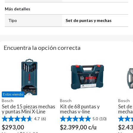
Más detalles
Tipo
Set de puntas y mechas
Encuentra la opción correcta
Estás viendo
Bosch
Bosch
Bosch
Set de 15 piezas mechas
Kit de 68 puntas y
Set de
y puntas Mini X-Line
mechas v-line
mechas
4.7
(6)
5.0
(10)
4.7
5.0
4.8
de
de
de
$
293,00
$
2.399,00
c/u
$
2.4
5
5
5