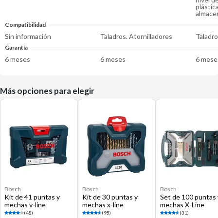
plástic
almace
Compatibilidad
Sin información
Taladros. Atornilladores
Taladro
Garantía
6 meses
6 meses
6 mese
Más opciones para elegir
Bosch
Bosch
Bosch
Kit de 41 puntas y
Kit de 30 puntas y
Set de 100 puntas 
mechas v-line
mechas x-line
mechas X-Line
(48)
(95)
(31)