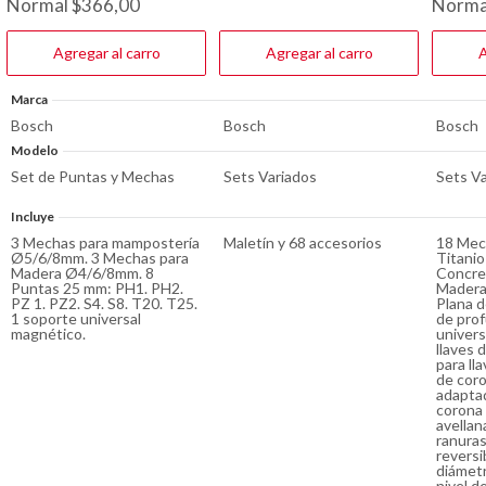
Normal
$
366,00
Norma
estrellas.
estrellas.
estrella
6
10
31
reseñas
reseñas
reseña
Agregar al carro
Agregar al carro
A
Marca
Bosch
Bosch
Bosch
Modelo
Set de Puntas y Mechas
Sets Variados
Sets V
Incluye
3 Mechas para mampostería
Maletín y 68 accesorios
18 Mec
Ø5/6/8mm. 3 Mechas para
Titanio
Madera Ø4/6/8mm. 8
Concre
Puntas 25 mm: PH1. PH2.
Madera
PZ 1. PZ2. S4. S8. T20. T25.
Plana d
1 soporte universal
de prof
magnético.
univers
llaves 
para lla
de cor
adaptad
corona |
avellan
ranuras
reversib
diámetr
nivel d