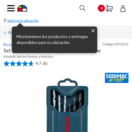
0
Ingresa tu ubicación
Accesorios para taladros
Mostraremos los productos y entregas
disponibles para tu ubicación.
Bosch
Código
2472252
Set de 15 piezas mechas y puntas Mini X-Line
Modelo
Set de Puntas y Mechas
4.7
(6)
4.7
de
5
estrellas.
6
reseñas