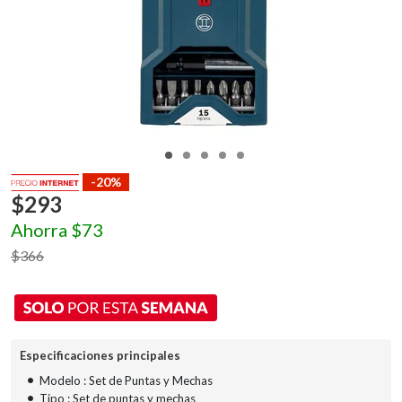
-20%
$
293
Ahorra
$
73
$
366
Especificaciones principales
•
Modelo : Set de Puntas y Mechas
•
Tipo : Set de puntas y mechas