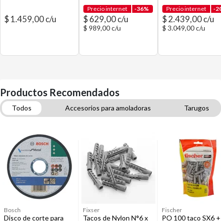
Precio internet
-36%
Precio internet
-2
$ 1.459,00 c/u
$ 629,00 c/u
$ 2.439,00 c/u
$ 989,00 c/u
$ 3.049,00 c/u
Productos Recomendados
Todos
Accesorios para amoladoras
Tarugos
Accesorios para taladros
Herramientas de medición y trazado
Herramientas manuales
Cajas de herramientas y organizadores
Herramientas y maquinarias
Taladros y atornilladores eléctricos e inalámbricos
Bosch
Fixser
Fischer
Disco de corte para
Tacos de Nylon N°6 x
PO 100 taco SX6 +