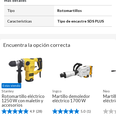
Más detalles
Tipo
Rotomartillos
Características
Tipo de encastre SDS PLUS
Encuentra la opción correcta
Estás viendo
Stanley
Ingco
Neo
Rotomartillo eléctrico
Martillo demoledor
Martil
1250 W con maletín y
eléctrico 1700 W
eléctr
accesorios
4.9
(28)
5.0
(1)
4.9
5.0
0.0