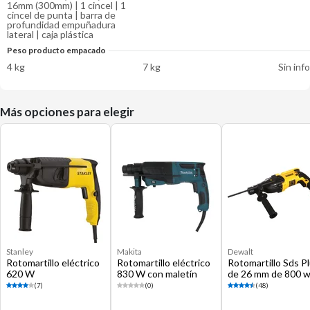
16mm (300mm) | 1 cincel | 1
cincel de punta | barra de
profundidad empuñadura
lateral | caja plástica
Peso producto empacado
4 kg
7 kg
Sin inf
Más opciones para elegir
Stanley
Makita
Dewalt
Rotomartillo eléctrico
Rotomartillo eléctrico
Rotomartillo Sds P
620 W
830 W con maletín
de 26 mm de 800 
(7)
(0)
(48)