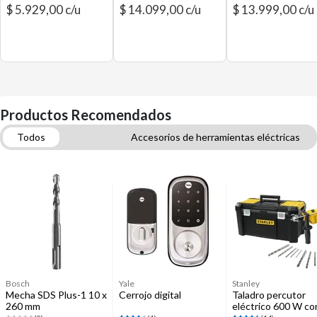
$ 5.929,00 c/u
$ 14.099,00 c/u
$ 13.999,00 c/u
Productos Recomendados
Todos
Accesorios de herramientas eléctricas
Medición y nivelación
Cerraduras digitales
Taladros y atornilladores eléctricos e inalámbricos
Accesorios para taladros
Sierras
Martillos, macetas y cinceles
Accesorios para rotomartillos
Bosch
Yale
Stanley
Mecha SDS Plus-1 10 x
Cerrojo digital
Taladro percutor
260 mm
eléctrico 600 W co