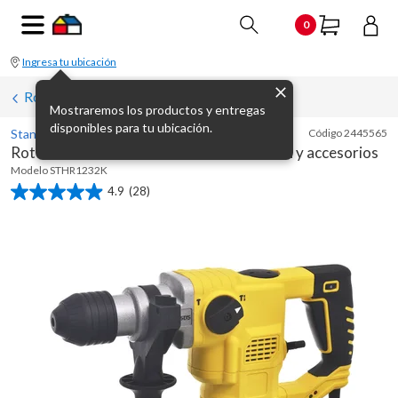
0
Ingresa tu ubicación
Rotomartillos y demoledores
Mostraremos los productos y entregas
disponibles para tu ubicación.
Stanley
Código
2445565
Rotomartillo eléctrico 1250 W con maletín y accesorios
Modelo
STHR1232K
4.9
(28)
4.9
de
5
estrellas.
28
reseñas