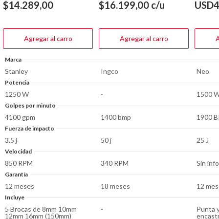
de
de
de
$
14.289,00
$
16.199,00
c/u
USD
4
5
5
5
estrellas.
estrellas.
estrella
28
1
reseñas
reseña
Agregar al carro
Agregar al carro
A
Marca
Stanley
Ingco
Neo
Potencia
1250 W
-
1500 
Golpes por minuto
4100 gpm
1400 bmp
1900 
Fuerza de impacto
3.5 j
50 j
25 J
Velocidad
850 RPM
340 RPM
Sin inf
Garantía
12 meses
18 meses
12 mes
Incluye
5 Brocas de 8mm 10mm
-
Punta y
12mm 16mm (150mm)
encast