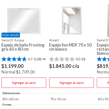
Estás viendo
Sensi D' Acqua
Aryart
Sensi D
Espejo de baño Frosting
Espejo liso MDF 70 x 50
Espejo
gris 60 x 80 cm
cm blanco
rectan
blanco
4.7
(128)
0.0
(0)
4.7
0.0
4.7
de
de
de
$
1.199,00
$
1.845,00
c/u
$
819
5
5
5
Normal
$
1.709,00
Norma
estrellas.
estrellas.
estrella
128
240
reseñas
reseña
Agregar al carro
Agregar al carro
A
Dimensiones
80 x 60 cm
70 x 50 cm
60 x 4
Forma