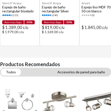
Sensi D' Acqua
Sensi D' Acqua
Aryart
Espejo de baño
Espejo de baño
Espejo liso MDF 70
rectangular biselado
rectangular Silver
50 cm blanco
60 x 90 cm
blanco 60 x 45 cm
(215)
(240)
(0)
Aún mas bajo
-30%
Aún mas bajo
-30%
$ 1.389,00 c/u
$ 819,00 c/u
$ 1.845,00 c/u
$ 1.979,00 c/u
$ 1.169,00 c/u
Productos Recomendados
Todos
Accesorios de pared para baño
Apliques de pared, spots y barras
Espejos
Grifería para lavatorios
Tachos, basureros y papeleros
Plomería
Cortinas de baño
Lámparas LED