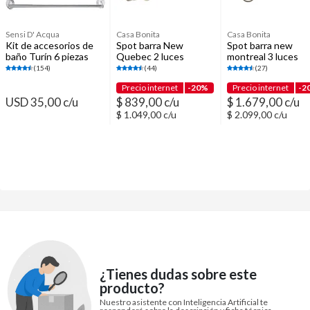
Sensi D' Acqua
Casa Bonita
Casa Bonita
Kit de accesorios de
Spot barra New
Spot barra new
baño Turín 6 piezas
Quebec 2 luces
montreal 3 luces
(154)
(44)
(27)
Precio internet
-20%
Precio internet
-2
USD 35,00 c/u
$ 839,00 c/u
$ 1.679,00 c/u
$ 1.049,00 c/u
$ 2.099,00 c/u
¿Tienes dudas sobre este
producto?
Nuestro asistente con Inteligencia Artificial te