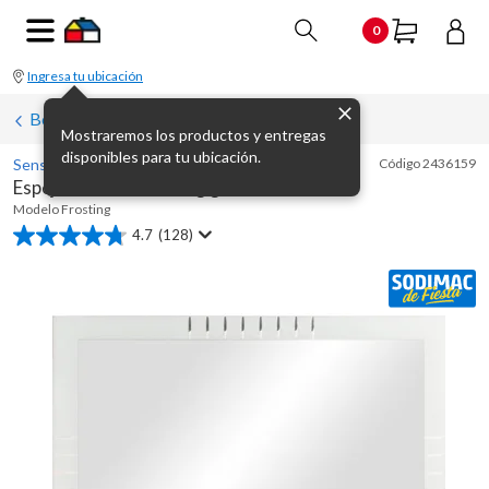
0
Ingresa tu ubicación
Botiquines y espejos para baño
Mostraremos los productos y entregas
disponibles para tu ubicación.
Sensi D' Acqua
Código
2436159
Espejo de baño Frosting gris 60 x 80 cm
Modelo
Frosting
4.7
(128)
4.7
de
5
estrellas.
128
reseñas