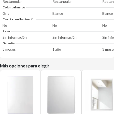
Rectangular
Rectangular
Rectan
Color del marco
Gris
Blanco
Blanco
Cuenta con iluminación
No
No
No
Peso
Sin información
Sin información
Sin inf
Garantía
3 meses
1 año
3 mese
Más opciones para elegir