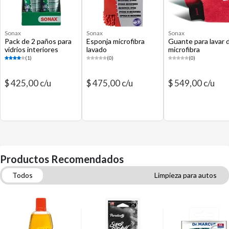
Sonax
Sonax
Sonax
Pack de 2 paños para
Esponja microfibra
Guante para lavar 
vidrios interiores
lavado
microfibra
(1)
(0)
(0)
$ 425,00 c/u
$ 475,00 c/u
$ 549,00 c/u
Productos Recomendados
Todos
Limpieza para autos
Aromatizadores para autos
Brillo, Pulido y Reparación de autos
Lavado de Vidrios y Espejos
Pilas de uso común