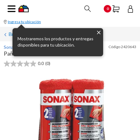
0
Ingresa tu ubicación
Brillo, Pulido y Reparación de autos
Mostraremos los productos y entregas
disponibles para tu ubicación.
Sonax
Código
2420643
Paño microfibra exterior 2 un
0.0
(0)
0.0
de
5
estrellas.