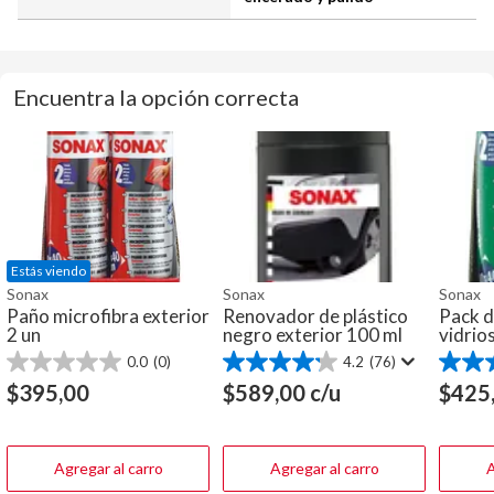
Encuentra la opción correcta
Estás viendo
Sonax
Sonax
Sonax
Paño microfibra exterior
Renovador de plástico
Pack d
2 un
negro exterior 100 ml
vidrio
0.0
(0)
4.2
(76)
0.0
4.2
5.0
de
de
de
$
395,00
$
589,00
c/u
$
425
5
5
5
estrellas.
estrellas.
estrella
76
1
reseñas
reseña
Agregar al carro
Agregar al carro
A