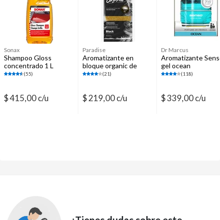
Esponjas, paños y guantes
Elementos de protección personal
Cintas de enmascarar
Sonax
Paradise
Dr Marcus
Shampoo Gloss
Aromatizante en
Aromatizante Sens
concentrado 1 L
bloque organic de
gel ocean
black ice
(55)
(21)
(118)
$ 415,00 c/u
$ 219,00 c/u
$ 339,00 c/u
¿Tienes dudas sobre este