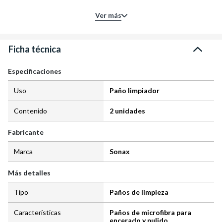
Según tu producto principal,
Ver más
para tu proyecto te sugerimos
esta cantidad de unidades.
Entendido
Ficha técnica
Especificaciones
Uso
Paño limpiador
Contenido
2 unidades
Fabricante
Marca
Sonax
Más detalles
Tipo
Paños de limpieza
Características
Paños de microfibra para
encerado y pulido