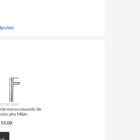
ipción
I D' ACQUA
ería monocomando de
torio alto Milán
D
55,00
al,