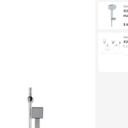
Se
Ki
ma
pl
$ 
Se
Ki
ba
US