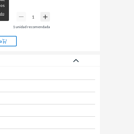
mos
ido
1
unidad recomendada
o