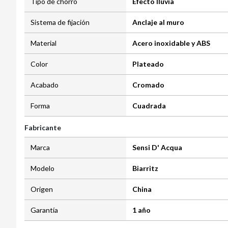
Tipo de chorro
Efecto lluvia
Sistema de fijación
Anclaje al muro
Material
Acero inoxidable y ABS
Color
Plateado
Acabado
Cromado
Forma
Cuadrada
Fabricante
Marca
Sensi D' Acqua
Modelo
Biarritz
Origen
China
Garantía
1 año