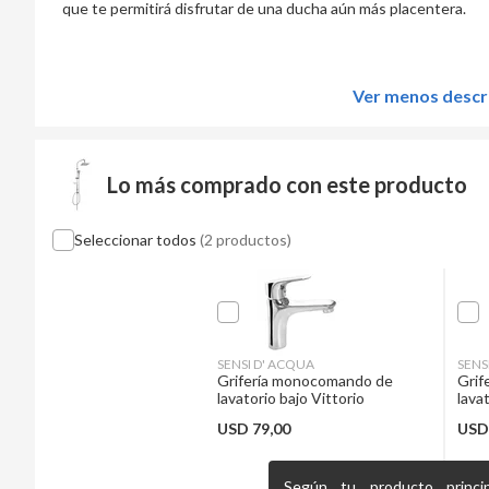
que te permitirá disfrutar de una ducha aún más placentera.
Ver menos descr
Lo más comprado con este producto
Seleccionar todos
(2 productos)
SENSI D' ACQUA
SENS
Grifería monocomando de
Grif
lavatorio bajo Vittorio
lava
USD
79,00
US
Según tu producto princip