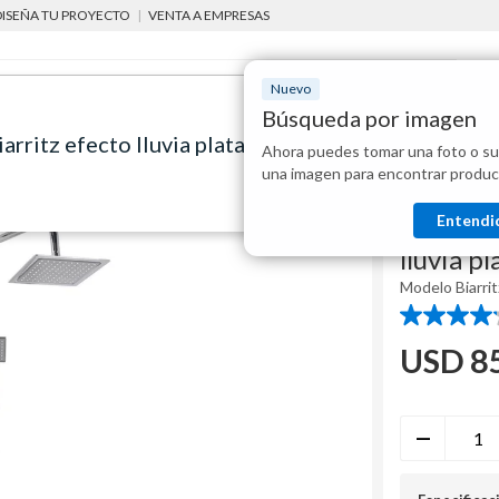
DISEÑA TU PROYECTO
|
VENTA A EMPRESAS
Nuevo
Búsqueda por imagen
arritz efecto lluvia plata cromado
Ahora puedes tomar una foto o su
Mostraremo
s de ducha
Barra de ducha Biarritz efecto lluvia plata cromado
una imagen para encontrar produc
disponibles
Sensi D' Acqu
Entendi
Barra de
lluvia p
Modelo
Biarrit
4.1
de
USD
8
5
estrellas.
8
reseñas