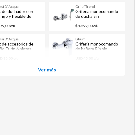
nsi D' Acqua
Grilef Trend
t de duchador con
Grifería monocomando
ngo y flexible de
de ducha sin
ástico y metal plateado
transferencia Tero
879,00 c/u
$ 1.299,00 c/u
nsi D' Acqua
Litium
t de accesorios de
Grifería monocomando
ño Turín 6 piezas
de bañera Rin sin
transferencia 35 mm
D 35,00 c/u
USD 45,00 c/u
Ver más