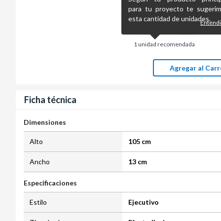
para tu proyecto te sugeri
esta cantidad de unidades.
Entend
1
unidad recomendada
Agregar al Carr
Ficha técnica
Dimensiones
Alto
105 cm
Ancho
13 cm
Especificaciones
Estilo
Ejecutivo