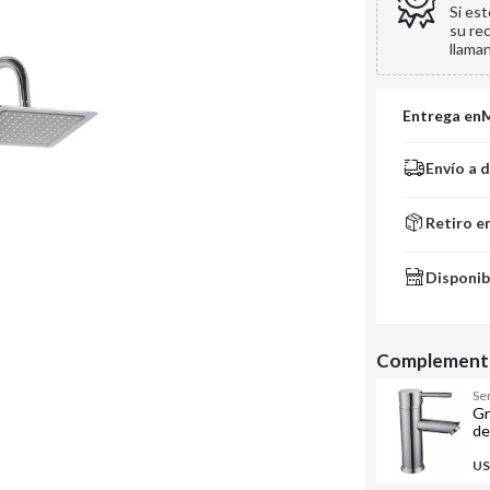
Si es
su re
llama
Entrega en
Envío a 
Retiro e
Disponib
Complementa
Se
Gr
de
US