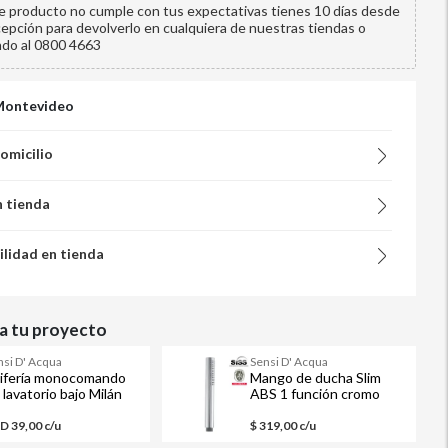
te producto no cumple con tus expectativas tienes 10 días desde
cepción para devolverlo en cualquiera de nuestras tiendas o
ndo al 0800 4663
Montevideo
domicilio
n tienda
ilidad en tienda
 tu proyecto
nsi D' Acqua
Sensi D' Acqua
ifería monocomando
Mango de ducha Slim
 lavatorio bajo Milán
ABS 1 función cromo
D 39,00 c/u
$ 319,00 c/u