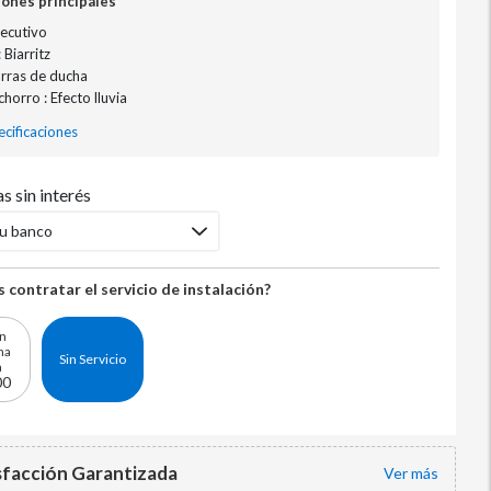
iones principales
Ejecutivo
 Biarritz
arras de ducha
horro : Efecto lluvia
cificaciones
s sin interés
tu banco
 contratar el servicio de instalación?
ón
na
Sin Servicio
a
00
sfacción Garantizada
ver más