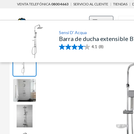
VENTA TELEFÓNICA
0800 4663
|
SERVICIO AL CLIENTE
|
TIENDAS
|
Menú
Sensi D' Acqua
Barra de ducha extensible Bi
home
baños
griferías
grifería para baño
columnas y barra
4.1
(8)
4.1
de
5
estrellas.
8
reseñas