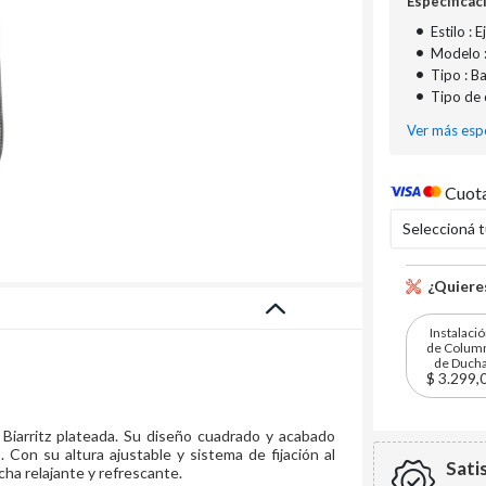
Especificac
•
Estilo : 
•
Modelo :
•
Tipo : B
•
Tipo de c
Ver más espe
Cuota
Seleccioná 
¿Quieres
Instalaci
de Colum
de Duch
$ 3.299,
Biarritz plateada. Su diseño cuadrado y acabado
Con su altura ajustable y sistema de fijación al
Sati
cha relajante y refrescante.