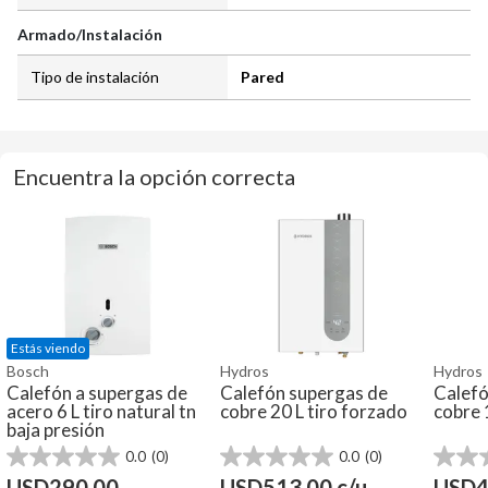
Armado/Instalación
Tipo de instalación
Pared
Encuentra la opción correcta
Estás viendo
Bosch
Hydros
Hydros
Calefón a supergas de
Calefón supergas de
Calefó
acero 6 L tiro natural tn
cobre 20 L tiro forzado
cobre 
baja presión
0.0
(0)
0.0
(0)
0.0
0.0
0.0
de
de
de
USD
290,00
USD
513,00
c/u
USD
4