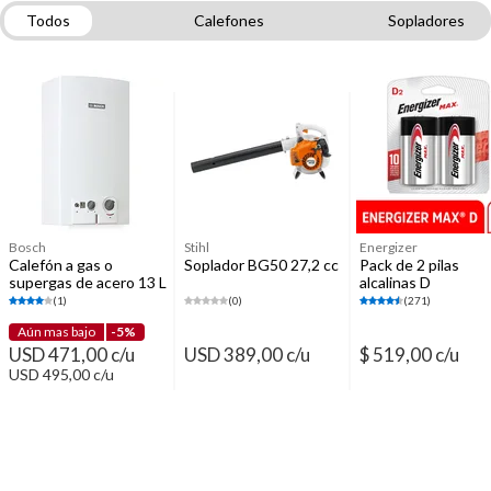
Todos
Calefones
Sopladores
Pilas de uso común
Flexibles de agua
Extractores de Aire y Accesorios
Cañerías de cobre y fittings para gas
Repuestos y accesorios de grifería
Válvulas de agua y gas
Bosch
Stihl
Energizer
Calefón a gas o
Soplador BG50 27,2 cc
Pack de 2 pilas
supergas de acero 13 L
alcalinas D
tiro natural
(1)
(0)
(271)
Aún mas bajo
-5%
USD 471,00 c/u
USD 389,00 c/u
$ 519,00 c/u
USD 495,00 c/u