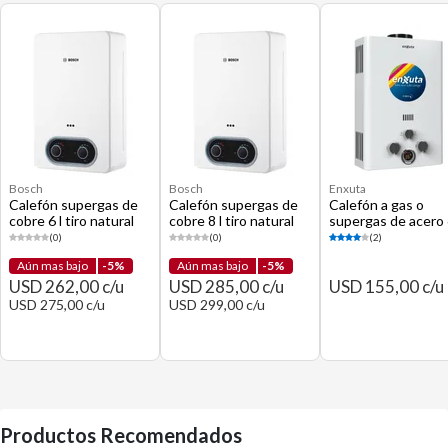
Bosch
Bosch
Enxuta
Calefón supergas de
Calefón supergas de
Calefón a gas o
cobre 6 l tiro natural
cobre 8 l tiro natural
supergas de acero 
bosch6
bosch8
tiro natural tenx6g
(0)
(0)
(2)
Aún mas bajo
-5%
Aún mas bajo
-5%
USD 262,00 c/u
USD 285,00 c/u
USD 155,00 c/u
USD 275,00 c/u
USD 299,00 c/u
Productos Recomendados