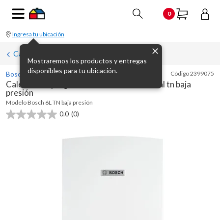
0
Ingresa tu ubicación
Calefones
Mostraremos los productos y entregas
disponibles para tu ubicación.
Bosch
Código
2399075
Calefón a supergas de acero 6 L tiro natural tn baja
presión
Modelo
Bosch 6L TN baja presión
0.0
(0)
0.0
de
5
estrellas.