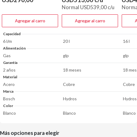
5
5
5
Normal
USD
539,00
c/u
Norma
estrellas.
estrellas.
estrella
Agregar al carro
Agregar al carro
A
Capacidad
6 l/m
20 l
16 l
Alimentación
Gas
glp
glp
Garantía
2 años
18 meses
18 mes
Material
Acero
Cobre
Cobre
Marca
Bosch
Hydros
Hydros
Color
Blanco
Blanco
Blanco
Más opciones para elegir