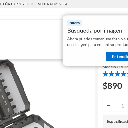
DISEÑA TU PROYECTO
|
VENTA A EMPRESAS
Nuevo
Búsqueda por imagen
Ahora puedes tomar una foto o su
Mostraremo
mbricas
accesorios de herramientas eléctricas
accesorios para taladros
una imagen para encontrar produc
disponibles
Ubermann
Entendi
Set de 2
Modelo
UBE4
4.7
de
$
890
5
estrellas.
13
reseñas
Especificac