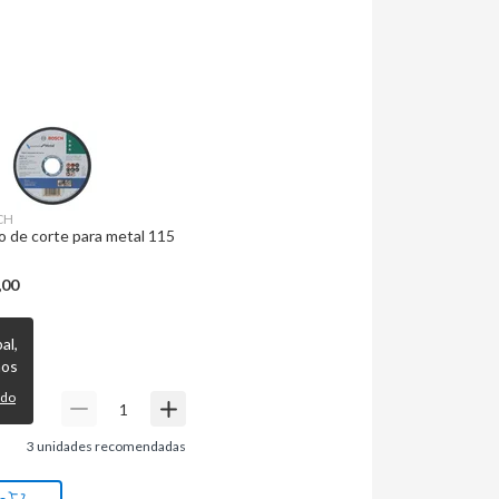
CH
o de corte para metal 115
,00
al,
mos
ido
3
unidades recomendadas