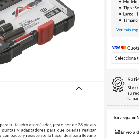
•
Modelo 
•
Tipo : S
•
Largo :
•
Tamaño d
Ver más espe
Cuota
Seleccioná 
Sati
Si es
su re
llama
Entrega en
ra tu taladro atornillador, ¡este set de 23 piezas
 puntas y adaptadores para que puedas realizar
Envío a 
 compacto y resistente lo hace ideal para llevarlo