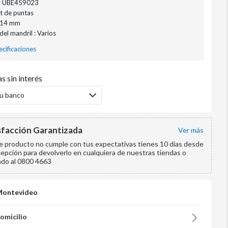
: UBE459023
et de puntas
 114 mm
el mandril : Varios
cificaciones
s sin interés
tu banco
sfacción Garantizada
ver más
te producto no cumple con tus expectativas tienes 10 días desde
cepción para devolverlo en cualquiera de nuestras tiendas o
ndo al 0800 4663
Montevideo
domicilio