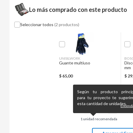
Lo más comprado con este producto
Seleccionar todos
(2 productos)
UNISILWORK
BOS
Guante multiuso
Disc
mm
$
65,00
$
29
Según tu producto princip
para tu proyecto te sugeri
esta cantidad de unidades.
Entend
1
unidad recomendada