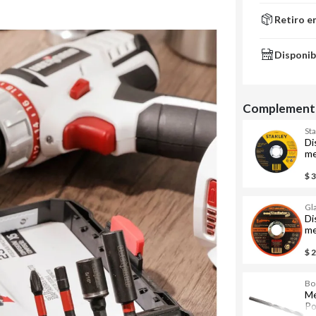
Retiro e
Disponib
Complementa
St
Di
me
$ 
Gl
Di
me
$ 
Bo
Me
Po