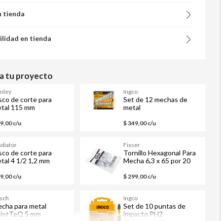
n tienda
ilidad en tienda
 tu proyecto
anley
Ingco
sco de corte para
Set de 12 mechas de
tal 115 mm
metal
39,00 c/u
$ 349,00 c/u
adiator
Fixser
sco de corte para
Tornillo Hexagonal Para
tal 4 1/2 1,2 mm
Mecha 6,3 x 65 por 20
Unidades
29,00 c/u
$ 299,00 c/u
sch
Ingco
cha para metal
Set de 10 puntas de
intTeQ 5 mm
impacto PH2