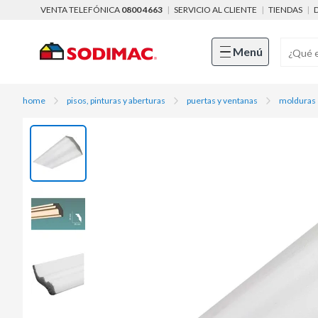
VENTA TELEFÓNICA
0800 4663
|
SERVICIO AL CLIENTE
|
TIENDAS
|
Menú
home
pisos, pinturas y aberturas
puertas y ventanas
molduras