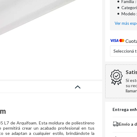
•
Familia 
•
Categorí
•
Modelo 
Ver más espe
Cuota
Seleccioná 
Sati
Si es
su re
llama
cm
Entrega en
5 L7 de Arquifoam. Esta moldura de poliestireno
Envío a 
te permitirá crear un acabado profesional en tus
o se adaptan a cualquier estilo, brindándote la