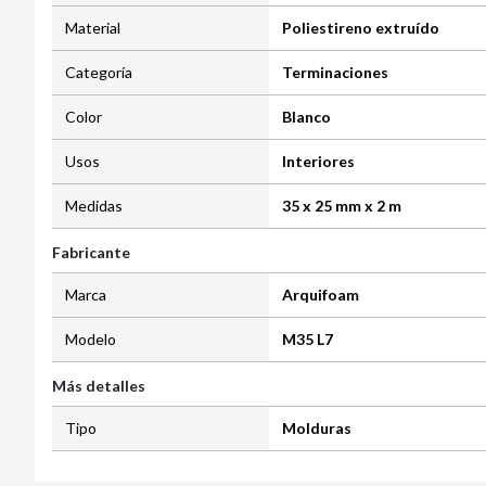
Material
Poliestireno extruído
Categoría
Terminaciones
Color
Blanco
Usos
Interiores
Medidas
35 x 25 mm x 2 m
Fabricante
Marca
Arquifoam
Modelo
M35 L7
Más detalles
Tipo
Molduras