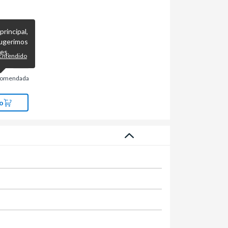
incipal,
ugerimos
es.
Entendido
comendada
o