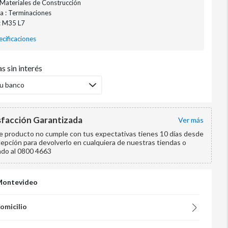
: Materiales de Construcción
a : Terminaciones
: M35 L7
cificaciones
s sin interés
tu banco
sfacción Garantizada
ver más
te producto no cumple con tus expectativas tienes 10 días desde
cepción para devolverlo en cualquiera de nuestras tiendas o
ndo al 0800 4663
Montevideo
domicilio