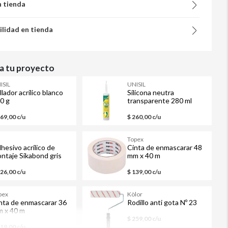
n tienda
ilidad en tienda
 tu proyecto
ISIL
UNISIL
llador acrílico blanco
Silicona neutra
0 g
transparente 280 ml
169,00 c/u
$ 260,00 c/u
M
Topex
hesivo acrílico de
Cinta de enmascarar 48
ntaje Sikabond gris
mm x 40 m
0 ml
326,00 c/u
$ 139,00 c/u
pex
Kölor
nta de enmascarar 36
Rodillo anti gota Nº 23
 x 40 m
$ 259,00 c/u
119,00 c/u