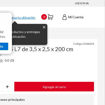
ASESOR
IA
Mi Cuenta
0
Ingresa tu ubicación
bir
s los productos y entregas
tos.
 para tu ubicación.
Código
2268604
do
 M35 L7 de 3,5 x 2,5 x 200 cm
7
0.0
(0)
Agregar al carro
iones principales