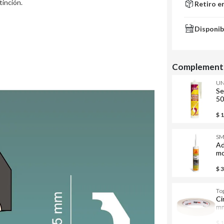
tinción.
Retiro e
Disponib
Complementa
UN
Se
50
$ 
S
Ad
mo
30
$ 
To
Ci
mm
$ 