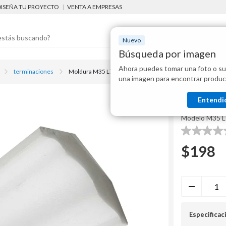
DISEÑA TU PROYECTO
|
VENTA A EMPRESAS
Nuevo
Búsqueda por imagen
Ahora puedes tomar una foto o su
Mostraremo
terminaciones
Moldura M35 L7 de 3,5 x 2,5 x 200 cm
una imagen para encontrar produc
disponibles
ARQUIFOAM
Entendi
Moldura
Modelo
M35 L
0.0
de
$
198
5
estrellas.
Especificac