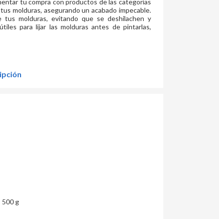
mentar tu compra con productos de las categorías
er tus molduras, asegurando un acabado impecable.
de tus molduras, evitando que se deshilachen y
tiles para lijar las molduras antes de pintarlas,
ipción
o 500 g