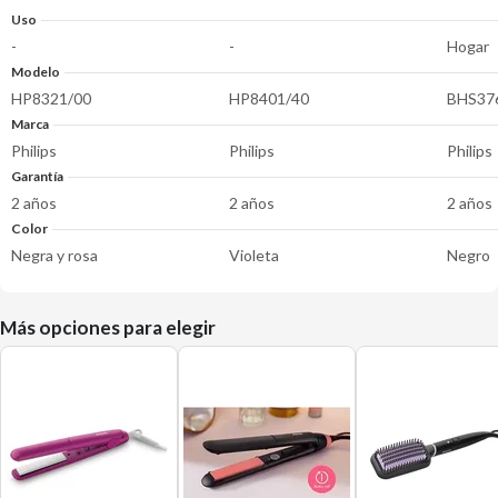
Uso
-
-
Hogar
Modelo
HP8321/00
HP8401/40
BHS37
Marca
Philips
Philips
Philips
Garantía
2 años
2 años
2 años
Color
Negra y rosa
Violeta
Negro
Más opciones para elegir