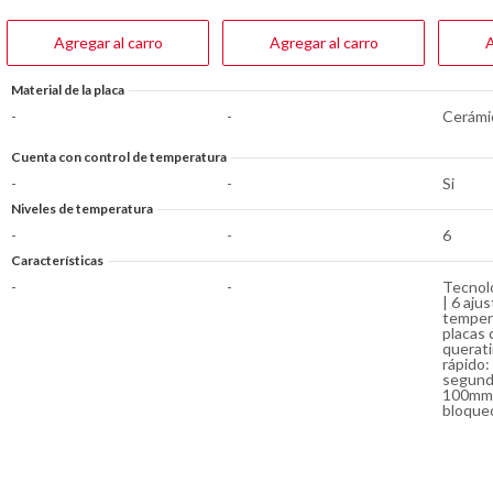
49
31
40
reseñas
reseñas
reseña
Agregar al carro
Agregar al carro
A
Material de la placa
-
-
Cerámi
Cuenta con control de temperatura
-
-
Si
Niveles de temperatura
-
-
6
Características
-
-
Tecnol
| 6 aju
temper
placas 
querati
rápido:
segundo
100mm 
bloqueo