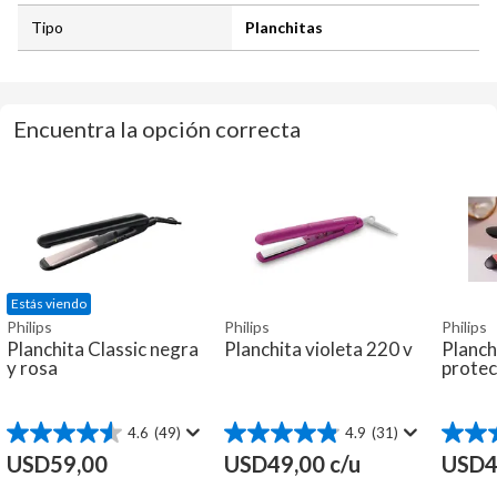
Tipo
Planchitas
Encuentra la opción correcta
Estás viendo
Philips
Philips
Philips
Planchita Classic negra
Planchita violeta 220 v
Planc
y rosa
protec
4.6
(49)
4.9
(31)
4.6
4.9
5.0
de
de
de
USD
59,00
USD
49,00
c/u
USD
4
5
5
5
estrellas.
estrellas.
estrella