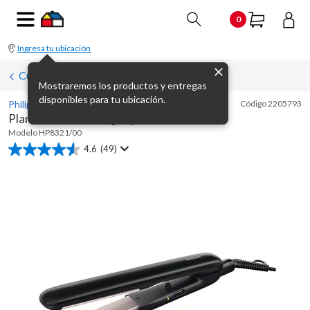
0
Ingresa tu ubicación
Cuidado Personal
Mostraremos los productos y entregas
disponibles para tu ubicación.
Philips
Código
2205793
Planchita Classic negra y rosa
Modelo
HP8321/00
4.6
(49)
4.6
de
5
estrellas.
49
reseñas