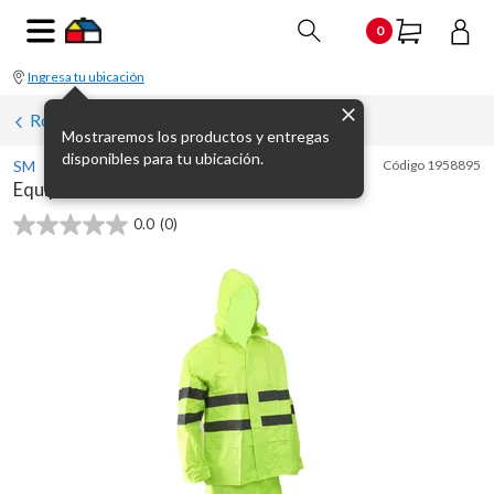
0
Ingresa tu ubicación
Ropa de trabajo
Mostraremos los productos y entregas
disponibles para tu ubicación.
SM
Código
1958895
Equipo de lluvia con reflactario Talle XL
0.0
(0)
0.0
de
5
estrellas.