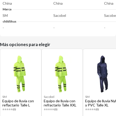
China
China
China
Marca
SM
Sacobel
Sacobe
childSkus
-
-
-
Más opciones para elegir
SM
Sacobel
SM
Equipo de lluvia con
Equipo de lluvia con
Equipo de lluvia Ny
reflactario Talle L
refractario Talle XXL
y PVC Talle XL
(0)
(0)
(0)