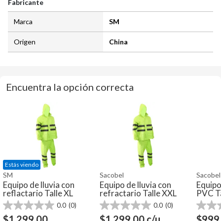
Fabricante
Marca
SM
Origen
China
Encuentra la opción correcta
Estás viendo
SM
Sacobel
Sacobel
Equipo de lluvia con
Equipo de lluvia con
Equipo
reflactario Talle XL
refractario Talle XXL
PVC Ta
0.0
(0)
0.0
(0)
0.0
0.0
0.0
de
de
de
$
1.299,00
$
1.299,00
c/u
$
999