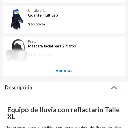
Unisilwork
Guante multiuso
$ 65,00 c/u
Pretul
Máscara facial para 2 filtros
$ 1.150,00 c/u
Ver más
Descripción
Equipo de lluvia con reflactario Talle
XL
Mantente seco y visible con este equipo de lluvia de alta