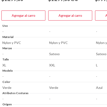
5
5
5
estrellas.
estrellas.
estrella
Agregar al carro
Agregar al carro
A
Uso
-
-
-
Material
Nylon y PVC
Nylon y PVC
Nylon 
Marcas
-
Satexo
Satexo
Talle
XL
XXL
L
Modelo
-
-
-
Color
Verde
Verde
Azul
Atributos Costuras
-
-
-
Origen