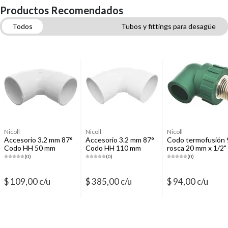
Productos Recomendados
Todos
Tubos y fittings para desagüe
Tubos y fittings termofusión agua
Teflones y selladores de agua y gas
Flexibles de agua
Plomería
Cajas de distribución
Nicoll
Nicoll
Nicoll
Accesorio 3.2 mm 87°
Accesorio 3.2 mm 87°
Codo termofusión 
Codo HH 50 mm
Codo HH 110 mm
rosca 20 mm x 1/2"
diámetro
diámetro
(0)
(0)
(0)
$ 109,00 c/u
$ 385,00 c/u
$ 94,00 c/u