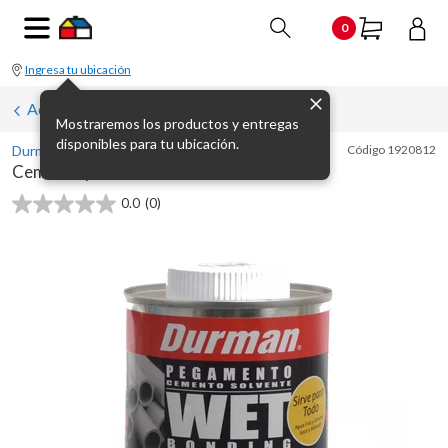
0
Ingresa tu ubicación
Adhesivos y lubricantes
Mostraremos los productos y entregas
disponibles para tu ubicación.
Durman
Código
1920812
Cemento para accesorios PVC 473 ml
0.0
(0)
0.0
de
5
estrellas.