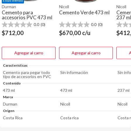
Estás viendo
Durman
Nicoll
Nicoll
Cemento para
Cemento Verde 473 ml
Cemen
accesorios PVC 473 ml
237 ml
0.0
(0)
0.0
(0)
0.0
0.0
0.0
de
de
de
$
712,00
$
670,00
c/u
$
412
5
5
5
estrellas.
estrellas.
estrella
Agregar al carro
Agregar al carro
A
Características
Cemento para pegar todo
Sin información
Sin inf
tipo de accesorios en PVC
Contenido
473 ml
473 ml
237 ml
Marca
Durman
Nicoll
Nicoll
Origen
Costa Rica
Costa rica
Costa r