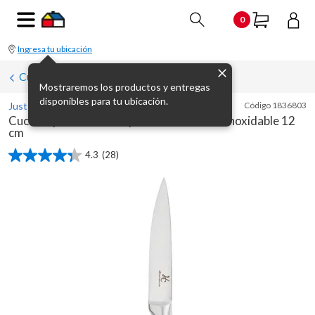
0
Ingresa tu ubicación
Cuchillas y sets de parrillas
Mostraremos los productos y entregas
disponibles para tu ubicación.
Just Home Collection
Código
1836803
Cuchillo para verduras plateado de acero inoxidable 12
cm
4.3
(28)
4.3
de
5
estrellas.
28
reseñas