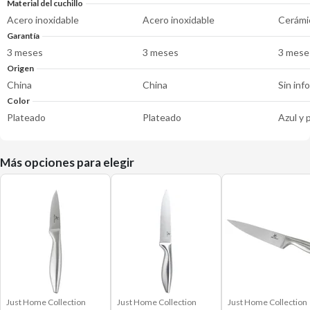
Material del cuchillo
Acero inoxidable
Acero inoxidable
Cerámi
Garantía
3 meses
3 meses
3 mese
Origen
China
China
Sin inf
Color
Plateado
Plateado
Azul y 
Más opciones para elegir
Just Home Collection
Just Home Collection
Just Home Collection