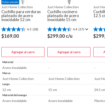
Estás viendo
Just Home Collection
Just Home Collection
Just Ho
Cuchillo para verduras
Cuchillo cocinero
Cuchil
plateado de acero
plateado de acero
12.5 c
inoxidable 12 cm
inoxidable 15 cm
4.3
(28)
4.4
(37)
4.3
4.4
4.8
de
de
de
$
169,00
$
299,00
c/u
$
299
5
5
5
estrellas.
estrellas.
estrella
28
37
12
reseñas
reseñas
reseña
Agregar al carro
Agregar al carro
A
Material
Acero inoxidable
-
-
Marca
Just Home Collection
Just Home Collection
Just H
Largo
12 cm
15 cm
24.5 c
Material del mango
Acero inoxidable
Acero inoxidable
Plástic