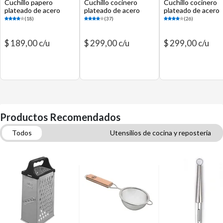
Cuchillo papero
Cuchillo cocinero
Cuchillo cocinero
plateado de acero
plateado de acero
plateado de acero
inoxidable 8 cm
inoxidable 15 cm
inoxidable 34 cm
(18)
(37)
(26)
$ 189,00 c/u
$ 299,00 c/u
$ 299,00 c/u
Productos Recomendados
Todos
Utensilios de cocina y repostería
Set de utensillos
Repasadores
Conservadores de alimento
Bazar
Cubiertos