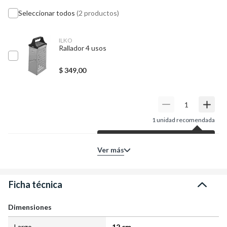
Seleccionar todos
(2 productos)
ILKO
Rallador 4 usos
$
349,00
1
unidad recomendada
Según tu producto principal,
Ver más
para tu proyecto te sugerimos
esta cantidad de unidades.
Entendido
Ficha técnica
Dimensiones
Largo
12 cm