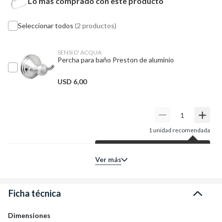
Lo más comprado con este producto
Seleccionar todos
(2 productos)
SENSI D' ACQUA
Percha para baño Preston de aluminio
USD
6,00
1
unidad recomendada
Según tu producto principal,
Ver más
para tu proyecto te sugerimos
esta cantidad de unidades.
Entendido
Ficha técnica
Dimensiones