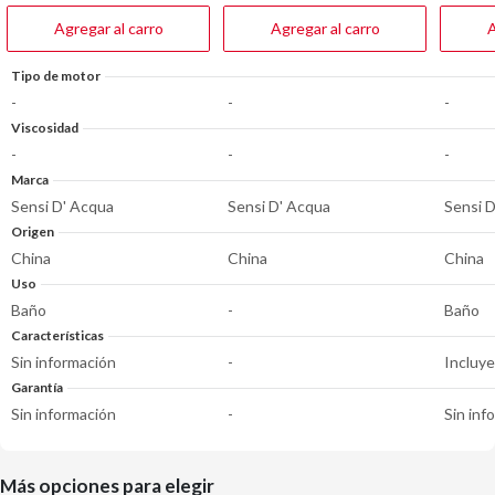
24
36
17
reseñas
reseñas
reseña
Agregar al carro
Agregar al carro
A
Tipo de motor
-
-
-
Viscosidad
-
-
-
Marca
Sensi D' Acqua
Sensi D' Acqua
Sensi 
Origen
China
China
China
Uso
Baño
-
Baño
Características
Sin información
-
Incluye
Garantía
Sin información
-
Sin inf
Más opciones para elegir