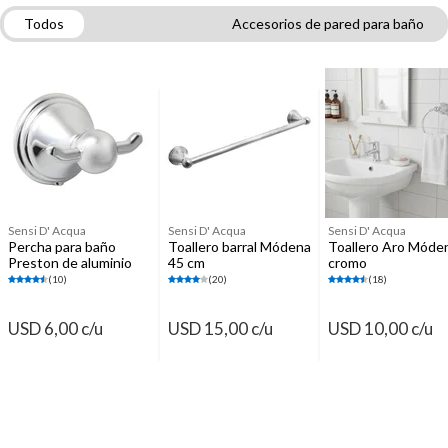
Todos
Accesorios de pared para baño
Accesorios para baños
Grifería para lavatorios
Tachos, basureros y papeleros
Sensi D' Acqua
Sensi D' Acqua
Sensi D' Acqua
Percha para baño
Toallero barral Módena
Toallero Aro Móde
Preston de aluminio
45 cm
cromo
(10)
(20)
(18)
USD 6,00 c/u
USD 15,00 c/u
USD 10,00 c/u