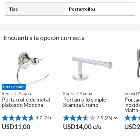
Tipo
Portarrollos
Encuentra la opción correcta
Estás viendo
Sensi D' Acqua
Sensi D' Acqua
Sensi D
Portarrollo de metal
Portarrollo simple
Portar
plateado Módena
Stampa Cromo
inoxid
Malta
4.7
(24)
3.5
(36)
4.7
3.5
4.9
de
de
de
USD
11,00
USD
14,00
c/u
USD
2
5
5
5
estrellas.
estrellas.
estrella