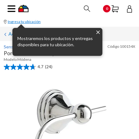
0
Ingresa tu ubicación
Accesorios de pared para baño
Mostraremos los productos y entregas
disponibles para tu ubicación.
Sensi D' Acqua
Código
100154X
Portarrollo de metal plateado Módena
Modelo
Módena
4.7
(24)
4.7
de
5
estrellas.
24
reseñas