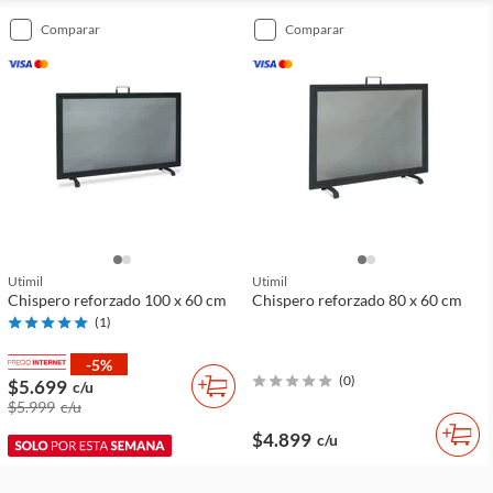
comparar
comparar
Utimil
Utimil
Chispero reforzado 100 x 60 cm
Chispero reforzado 80 x 60 cm
(
1
)
-5%
(
0
)
$5.699
c/u
$5.999
c/u
$4.899
c/u