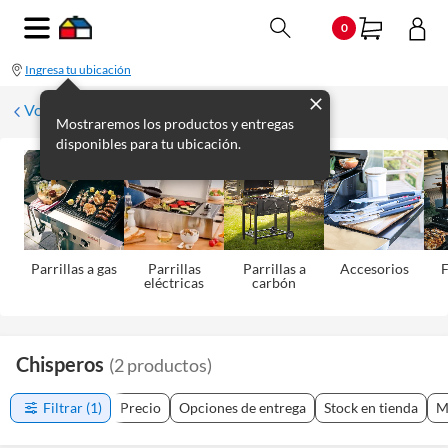
0
Ingresa tu ubicación
Volver a Aire Libre
Mostraremos los productos y entregas
disponibles para tu ubicación.
Parrillas a gas
Parrillas
Parrillas a
Accesorios
eléctricas
carbón
Chisperos
(
2
productos
)
Filtrar
(1)
Precio
Opciones de entrega
Stock en tienda
M