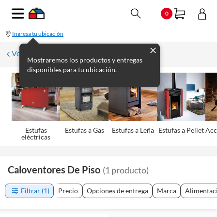
0
Ingresa tu ubicación
Volver a Climatización
Mostraremos los productos y entregas
disponibles para tu ubicación.
Estufas
Estufas a Gas
Estufas a Leña
Estufas a Pellet
Acc
eléctricas
Caloventores De Piso
(
1
producto
)
Filtrar
(1)
Precio
Opciones de entrega
Marca
Alimentac