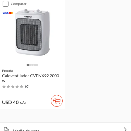
comparar
Enxuta
Caloventilador CVENX92 2000
w
(
0
)
USD 40
c/u
Medio de pago