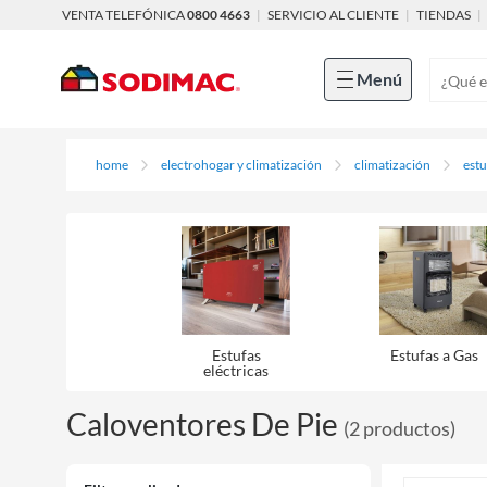
VENTA TELEFÓNICA
0800 4663
|
SERVICIO AL CLIENTE
|
TIENDAS
|
Menú
home
electrohogar y climatización
climatización
estu
Estufas
Estufas a Gas
eléctricas
Caloventores De Pie
(
2
productos
)