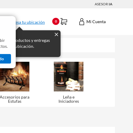
ASESOR
IA
Mi Cuenta
0
Ingresa tu ubicación
bir
s los productos y entregas
tos.
 para tu ubicación.
do
Accesorios para
Leña e
Estufas
Iniciadores