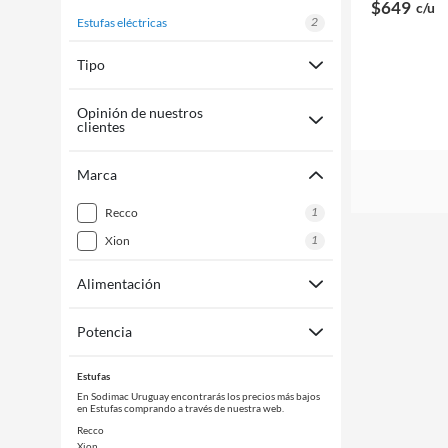
$649
c/u
2
estufas eléctricas
Tipo
Opinión de nuestros
clientes
Marca
1
recco
1
xion
Alimentación
Potencia
Estufas
En Sodimac Uruguay encontrarás los precios más bajos
en Estufas comprando a través de nuestra web.
Recco
Xion