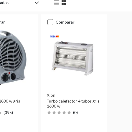
ados
rar
comparar
Xion
1800 w gris
Turbo calefactor 4 tubos gris
1600 w
(
395
)
(
0
)