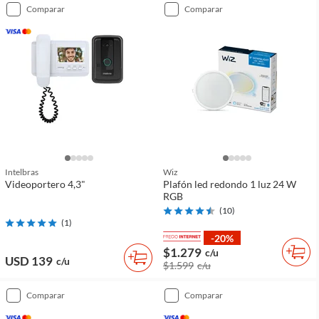
comparar
comparar
Intelbras
Wiz
Videoportero 4,3"
Plafón led redondo 1 luz 24 W
RGB
(
10
)
(
1
)
-20%
$1.279
c/u
USD 139
c/u
$1.599
c/u
comparar
comparar