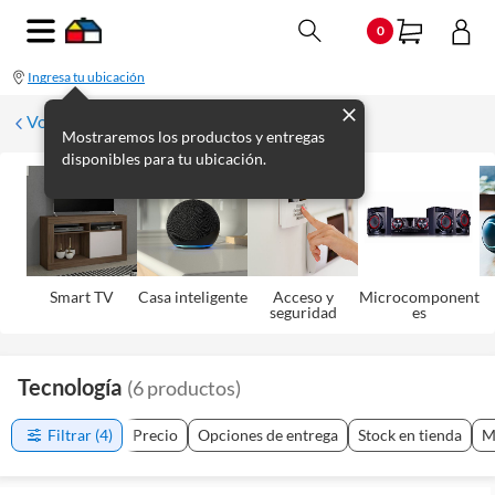
0
Ingresa tu ubicación
Volver
Mostraremos los productos y entregas
disponibles para tu ubicación.
Smart TV
Casa inteligente
Acceso y
Microcomponent
seguridad
es
Tecnología
(
6
productos
)
Filtrar
(4)
Precio
Opciones de entrega
Stock en tienda
M