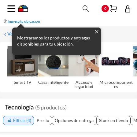
0
Ingresa tu ubicación
Volver
Mostraremos los productos y entregas
disponibles para tu ubicación.
Smart TV
Casa inteligente
Acceso y
Microcomponent
seguridad
es
Tecnología
(
5
productos
)
Filtrar
(4)
Precio
Opciones de entrega
Stock en tienda
M