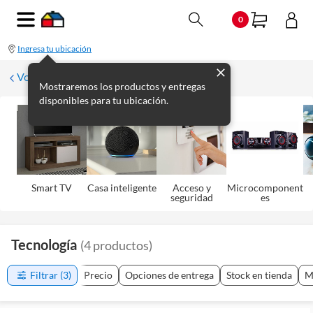
0
Ingresa tu ubicación
Volver
Mostraremos los productos y entregas
disponibles para tu ubicación.
Smart TV
Casa inteligente
Acceso y
Microcomponent
seguridad
es
Tecnología
(
4
productos
)
Filtrar
(3)
Precio
Opciones de entrega
Stock en tienda
M