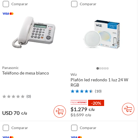
comparar
comparar
Panasonic
Teléfono de mesa blanco
Wiz
Plafón led redondo 1 luz 24 W
RGB
(
10
)
(
0
)
-20%
$1.279
c/u
USD 70
c/u
$1.599
c/u
comparar
comparar