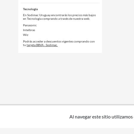
Tecnología
En Sodimac Uruguay encontrarás los precios más bajos
en Tecnología comprando a través de nuestra web.
Panasonic
Intelbras
Wiz
Podrás acceder a descuentos vigentes comprando con
tu
tarjeta BBVA - Sodimac.
Al navegar este sitio utilizamos