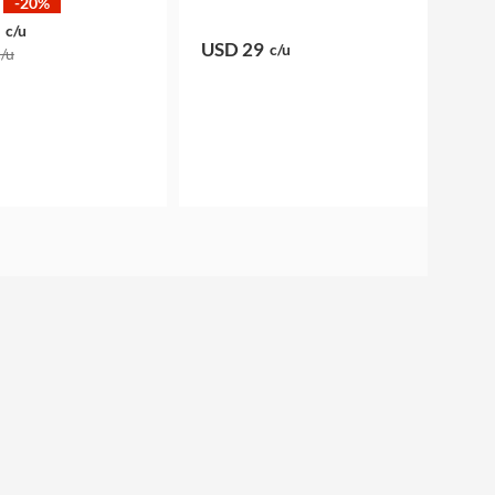
-20%
c/u
USD 29
c/u
c/u