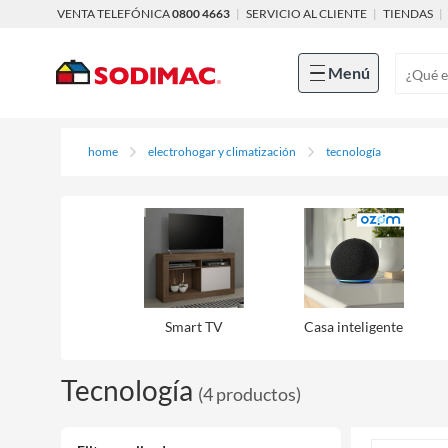
VENTA TELEFÓNICA
0800 4663
|
SERVICIO AL CLIENTE
|
TIENDAS
|
Menú
home
electrohogar y climatización
tecnología
Smart TV
Casa inteligente
Tecnología
(
4
productos
)