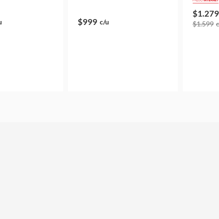
$1.279
$999
u
c/u
$1.599