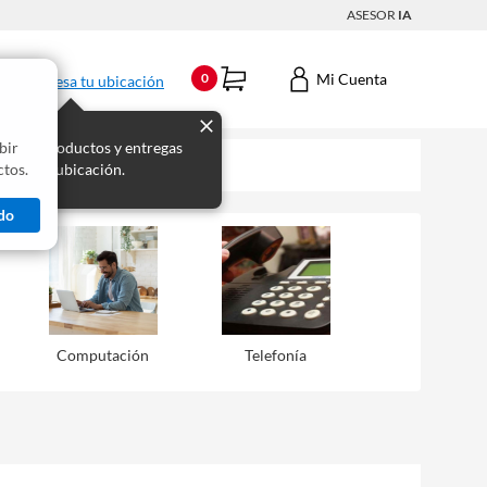
ASESOR
IA
Mi Cuenta
0
Ingresa tu ubicación
bir
s los productos y entregas
tos.
 para tu ubicación.
do
Computación
Telefonía