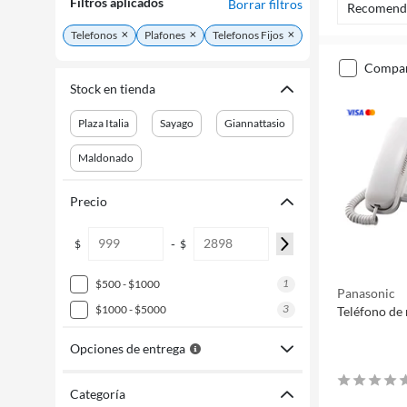
Filtros aplicados
Borrar filtros
Recomend
Telefonos
Plafones
Telefonos Fijos
compa
Stock en tienda
Plaza Italia
Sayago
Giannattasio
Maldonado
Precio
-
$
$
1
$500 - $1000
Panasonic
3
$1000 - $5000
Teléfono de
Opciones de entrega
Categoría