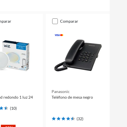
mparar
comparar
Panasonic
ed redondo 1 luz 24
Teléfono de mesa negro
(
10
)
(
32
)