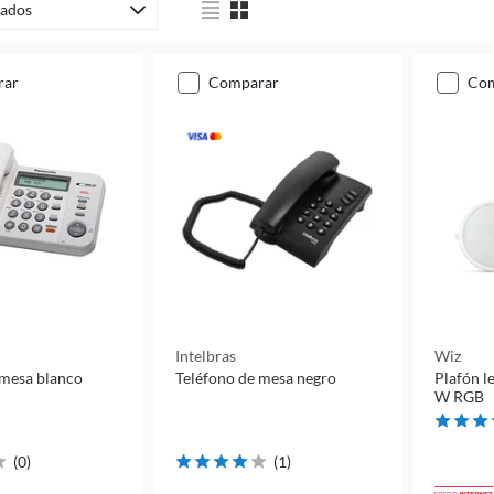
ados
rar
comparar
co
Intelbras
Wiz
 mesa blanco
Teléfono de mesa negro
Plafón l
W RGB
(
0
)
(
1
)