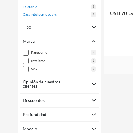
3
telefonía
USD 70
c/
1
casa inteligente ozom
Tipo
Marca
2
panasonic
1
intelbras
1
wiz
Opinión de nuestros
clientes
Descuentos
Profundidad
Modelo