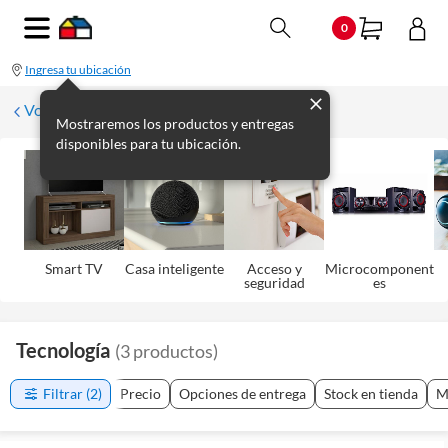
0
Ingresa tu ubicación
Volver
Mostraremos los productos y entregas
disponibles para tu ubicación.
Smart TV
Casa inteligente
Acceso y
Microcomponent
seguridad
es
Tecnología
(
3
productos
)
Filtrar
(2)
Precio
Opciones de entrega
Stock en tienda
M