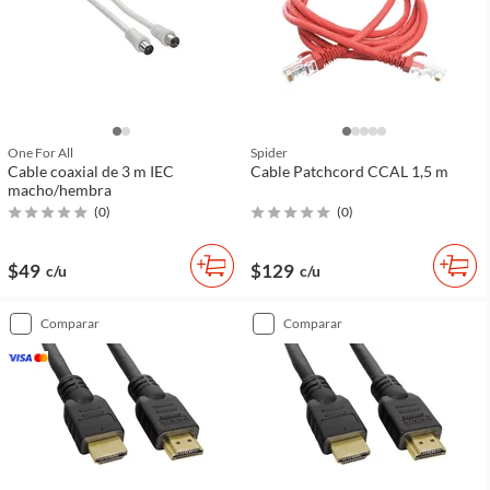
One For All
Spider
Cable coaxial de 3 m IEC
Cable Patchcord CCAL 1,5 m
macho/hembra
(
0
)
(
0
)
$49
$129
c/u
c/u
comparar
comparar