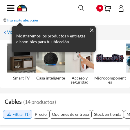
0
Ingresa tu ubicación
Volver
Mostraremos los productos y entregas
disponibles para tu ubicación.
Smart TV
Casa inteligente
Acceso y
Microcomponent
seguridad
es
Cables
(
14
productos
)
Filtrar
(1)
Precio
Opciones de entrega
Stock en tienda
M