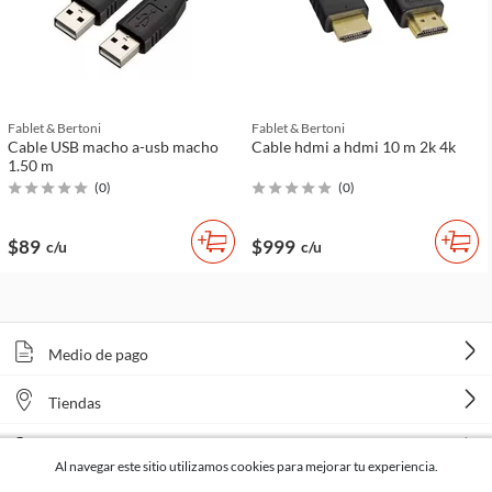
Fablet & Bertoni
Fablet & Bertoni
Cable USB macho a-usb macho
Cable hdmi a hdmi 10 m 2k 4k
1.50 m
(
0
)
(
0
)
$89
$999
c/u
c/u
Medio de pago
Tiendas
Venta telefónica
Al navegar este sitio utilizamos cookies para mejorar tu experiencia.