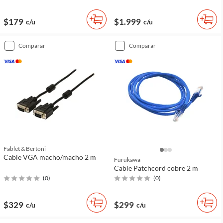
$179
$1.999
c/u
c/u
comparar
comparar
Fablet & Bertoni
Cable VGA macho/macho 2 m
Furukawa
Cable Patchcord cobre 2 m
(
0
)
(
0
)
$329
$299
c/u
c/u