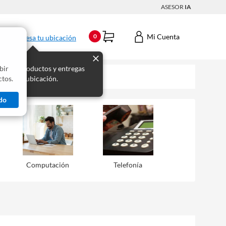
ASESOR
IA
Mi Cuenta
0
Ingresa tu ubicación
bir
s los productos y entregas
tos.
 para tu ubicación.
do
Computación
Telefonía