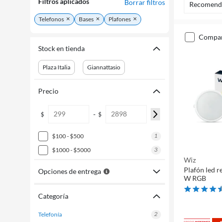
Filtros aplicados
Borrar filtros
Recomend
Telefonos
Bases
Plafones
compa
Stock en tienda
Plaza Italia
Giannattasio
Precio
-
$
$
1
$100 - $500
3
$1000 - $5000
Wiz
Plafón led r
Opciones de entrega
W RGB
Categoría
2
telefonía