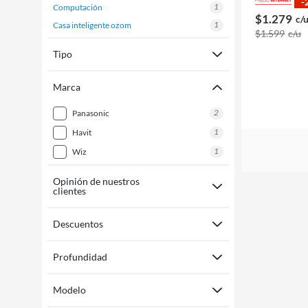
-
1
computación
$1.279
c/
1
casa inteligente ozom
$1.599
c/u
Tipo
Marca
2
panasonic
1
havit
1
wiz
Opinión de nuestros
clientes
Descuentos
Profundidad
Modelo