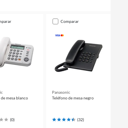
mparar
comparar
ic
Panasonic
 de mesa blanco
Teléfono de mesa negro
(
0
)
(
32
)