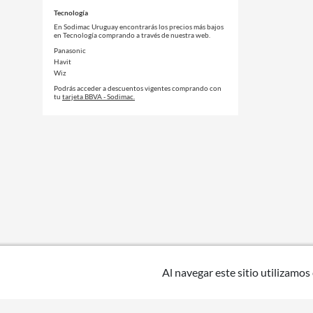
Tecnología
En Sodimac Uruguay encontrarás los precios más bajos
en Tecnología comprando a través de nuestra web.
Panasonic
Havit
Wiz
Podrás acceder a descuentos vigentes comprando con
tu
tarjeta BBVA - Sodimac.
Al navegar este sitio utilizamos