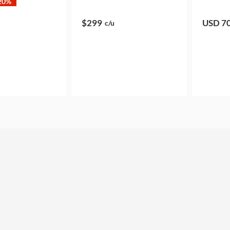
20%
u
$299
USD 7
c/u