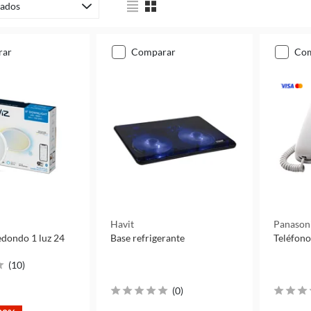
ados
rar
comparar
co
Havit
Panason
edondo 1 luz 24
Base refrigerante
Teléfono
(
10
)
(
0
)