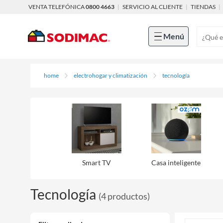
VENTA TELEFÓNICA
0800 4663
|
SERVICIO AL CLIENTE
|
TIENDAS
|
Menú
home
electrohogar y climatización
tecnología
Smart TV
Casa inteligente
Tecnología
(
4
productos
)