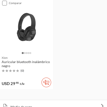
comparar
Xion
Auricular bluetooth inalámbrico
negro
(
0
)
USD 29
90
c/u
Medio de pago