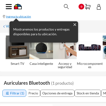
0
Ingresa tu ubicación
Volver
Mostraremos los productos y entregas
disponibles para tu ubicación.
Smart TV
Casa inteligente
Acceso y
Microcomponent
seguridad
es
Auriculares Bluetooth
(
1
producto
)
Filtrar
(1)
Precio
Opciones de entrega
Stock en tienda
M