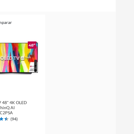
mparar
V 48" 4K OLED
hinQ AI
C2PSA
(
94
)