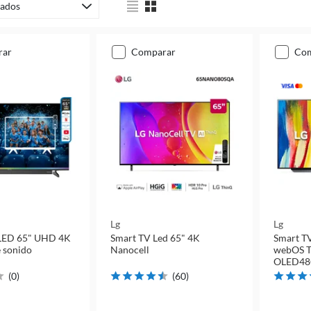
ados
rar
comparar
co
Lg
Lg
LED 65" UHD 4K
Smart TV Led 65" 4K
Smart T
e sonido
Nanocell
webOS T
OLED48
(
0
)
(
60
)