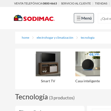
VENTA TELEFÓNICA
0800 4663
|
SERVICIO AL CLIENTE
|
TIENDAS
|
Menú
home
electrohogar y climatización
tecnología
Smart TV
Casa inteligente
Tecnología
(
3
productos
)