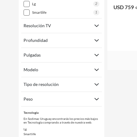
2
lg
USD 759
1
smartlife
Resolución TV
Profundidad
Pulgadas
Modelo
Tipo de resolución
Peso
Tecnología
En Sodimac Uruguay encontrarás los precios más bajos
en Tecnología comprando a través de nuestra web.
Lg
Smartlife