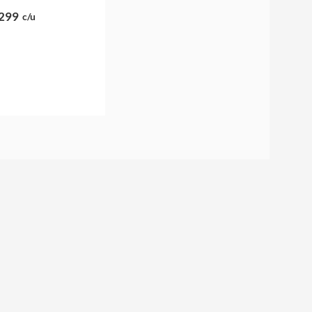
299
c/u