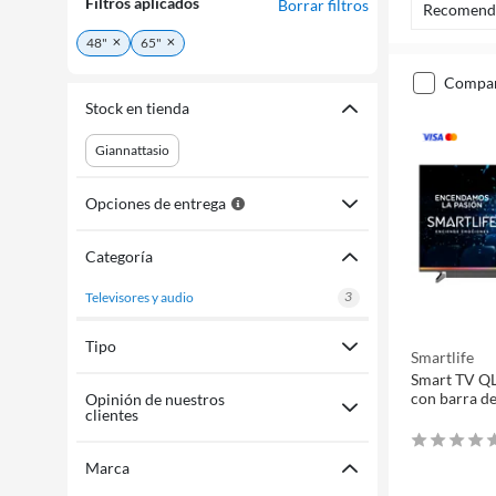
Filtros aplicados
Borrar filtros
Recomend
48"
65"
compa
Stock en tienda
Giannattasio
Opciones de entrega
Categoría
3
televisores y audio
Tipo
Smartlife
Smart TV Q
con barra d
Opinión de nuestros
clientes
Marca