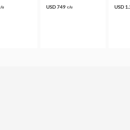
USD 749
USD 1.
c/u
c/u