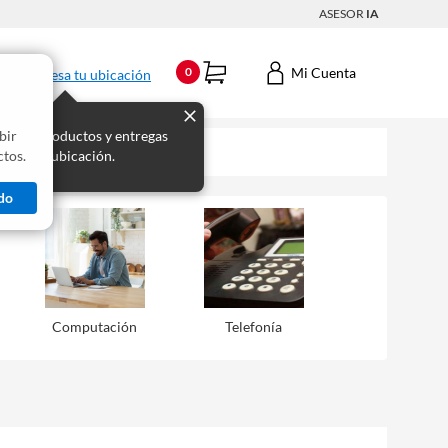
ASESOR
IA
Mi Cuenta
0
Ingresa tu ubicación
bir
s los productos y entregas
tos.
 para tu ubicación.
do
Computación
Telefonía