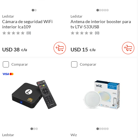
Ledstar
Ledstar
Cámara de seguridad WiFi
Antena de interior booster para
interior lca109
tv LTV-533USB
(
0
)
(
0
)
USD 38
USD 15
c/u
c/u
comparar
comparar
Ledstar
Wiz