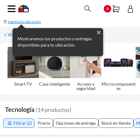
0
Ingresa tu ubicación
Volver
Mostraremos los productos y entregas
disponibles para tu ubicación.
Smart TV
Casa inteligente
Acceso y
Microcomponent
seguridad
es
Tecnología
(
14
productos
)
Filtrar
(2)
Precio
Opciones de entrega
Stock en tienda
M