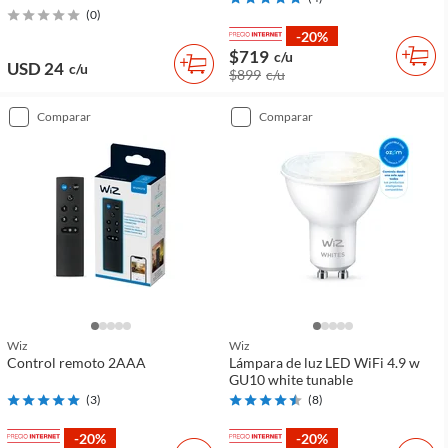
(
0
)
-20%
$719
c/u
USD 24
c/u
$899
c/u
comparar
comparar
Wiz
Wiz
Control remoto 2AAA
Lámpara de luz LED WiFi 4.9 w
GU10 white tunable
(
3
)
(
8
)
-20%
-20%