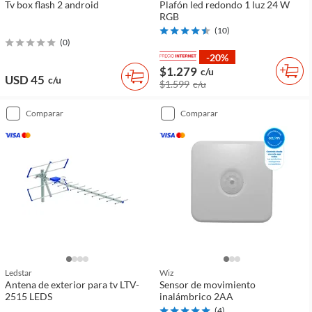
Tv box flash 2 android
Plafón led redondo 1 luz 24 W
RGB
(
10
)
(
0
)
-20%
$1.279
c/u
USD 45
c/u
$1.599
c/u
comparar
comparar
Ledstar
Wiz
Antena de exterior para tv LTV-
Sensor de movimiento
2515 LEDS
inalámbrico 2AA
(
4
)