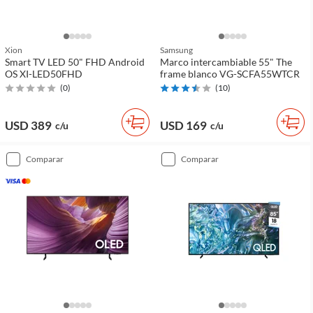
Xion
Samsung
Smart TV LED 50" FHD Android
Marco intercambiable 55" The
OS XI-LED50FHD
frame blanco VG-SCFA55WTCR
(
0
)
(
10
)
USD 389
USD 169
c/u
c/u
comparar
comparar