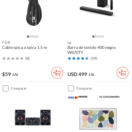
F & B
Lg
Cable spica a spica 1,5 m
Barra de sonido 400 negro
WS70TY
(
0
)
(
19
)
$59
USD 499
c/u
c/u
comparar
comparar