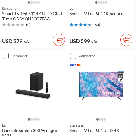
Samsung
Lg
Smart TV Led 50" 4K UHD Qled
Smart TV Led 50" 4K nanocell
Tizen OS SAQN50Q7FAA
(
0
)
(
68
)
USD 579
USD 599
c/u
c/u
comparar
comparar
Lg
Samsung
Barra de sonido 300 W negro
Smart TV Led 50" UHD 4K
S40T