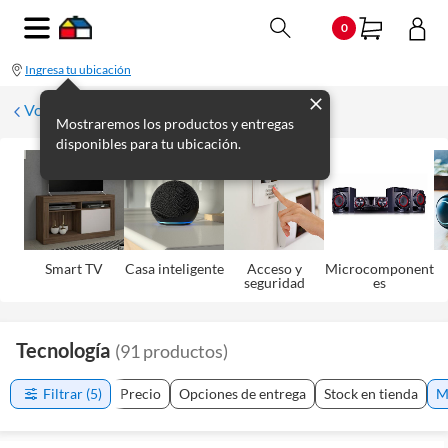
0
Ingresa tu ubicación
Volver
Mostraremos los productos y entregas
disponibles para tu ubicación.
Smart TV
Casa inteligente
Acceso y
Microcomponent
seguridad
es
Tecnología
(
91
productos
)
Filtrar
(5)
Precio
Opciones de entrega
Stock en tienda
M