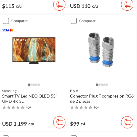
$115
USD 110
c/u
c/u
comparar
comparar
Samsung
F & B
Smart TV Led NEO QLED 55"
Conector Plug F compresión RG6
UHD 4K SL
de 2 piezas
(
0
)
(
0
)
USD 1.199
$99
c/u
c/u