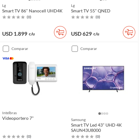
Lg
Lg
Smart TV 86" Nanocell UHD4K
Smart TV 55" QNED
(
0
)
(
0
)
USD 1.899
USD 629
c/u
c/u
comparar
comparar
Intelbras
Videoportero 7"
Samsung
Smart TV Led 43" UHD 4K
SAUN43U8000
(
0
)
(
0
)