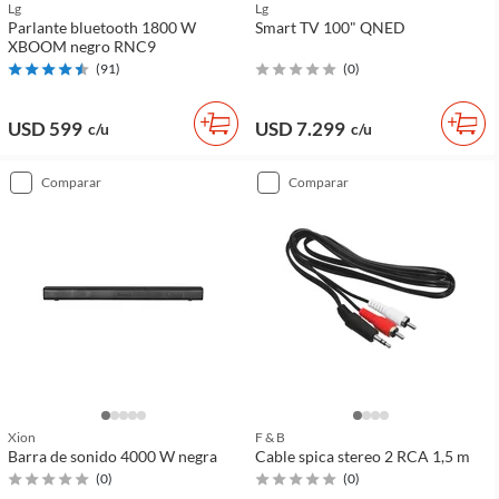
Lg
Lg
Parlante bluetooth 1800 W
Smart TV 100" QNED
XBOOM negro RNC9
(
91
)
(
0
)
USD 599
USD 7.299
c/u
c/u
comparar
comparar
Xion
F & B
Barra de sonido 4000 W negra
Cable spica stereo 2 RCA 1,5 m
(
0
)
(
0
)