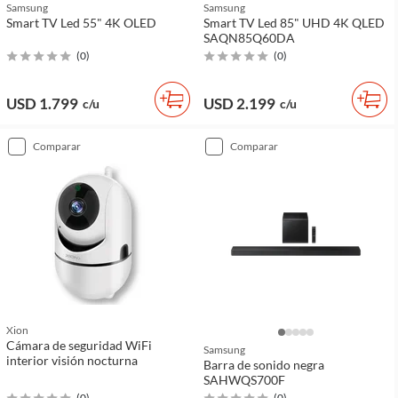
Samsung
Samsung
Smart TV Led 55" 4K OLED
Smart TV Led 85" UHD 4K QLED
SAQN85Q60DA
(
0
)
(
0
)
USD 1.799
USD 2.199
c/u
c/u
comparar
comparar
Xion
Cámara de seguridad WiFi
Samsung
interior visión nocturna
Barra de sonido negra
SAHWQS700F
(
0
)
(
0
)