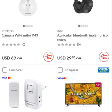
Intelbras
Xion
Cámara WiFi mibo IM3
Auricular bluetooth inalámbrico
negro
(
0
)
(
0
)
USD 69
USD 29
90
c/u
c/u
comparar
comparar