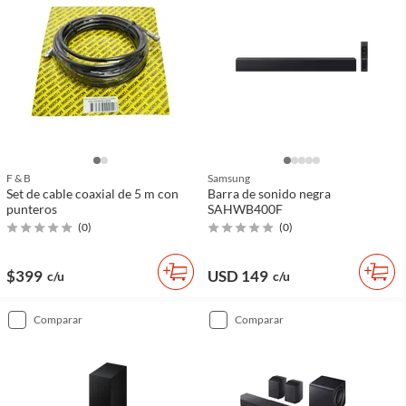
F & B
Samsung
Set de cable coaxial de 5 m con
Barra de sonido negra
punteros
SAHWB400F
(
0
)
(
0
)
$399
USD 149
c/u
c/u
comparar
comparar