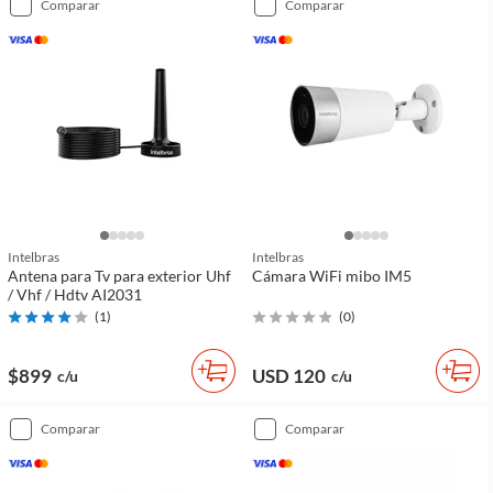
comparar
comparar
Intelbras
Intelbras
Antena para Tv para exterior Uhf
Cámara WiFi mibo IM5
/ Vhf / Hdtv AI2031
(
1
)
(
0
)
$899
USD 120
c/u
c/u
comparar
comparar