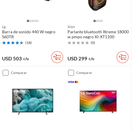
Lg
Xion
Barra de sonido 440 W negro
Parlante bluetooth Xtreme 18000
S60TR
w pmpo negro XI-XT1100
(
18
)
(
0
)
USD 503
USD 299
c/u
c/u
comparar
comparar