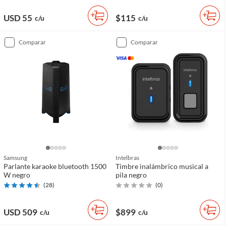
USD 55
$115
c/u
c/u
comparar
comparar
Samsung
Intelbras
Parlante karaoke bluetooth 1500
Timbre inalámbrico musical a
W negro
pila negro
(
28
)
(
0
)
USD 509
$899
c/u
c/u