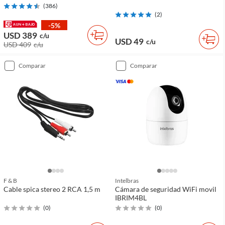
(
386
)
(
2
)
-5%
USD 389
c/u
USD 49
c/u
USD 409
c/u
comparar
comparar
F & B
Intelbras
Cable spica stereo 2 RCA 1,5 m
Cámara de seguridad WiFi movil
IBRIM4BL
(
0
)
(
0
)