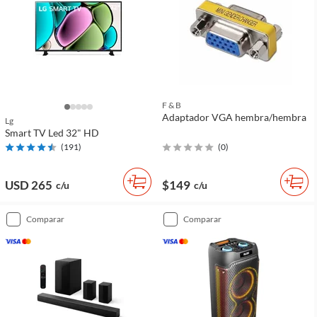
F & B
Adaptador VGA hembra/hembra
Lg
Smart TV Led 32" HD
(
191
)
(
0
)
USD 265
$149
c/u
c/u
comparar
comparar