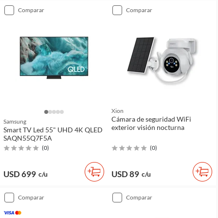
comparar
comparar
Xion
Cámara de seguridad WiFi
Samsung
exterior visión nocturna
Smart TV Led 55" UHD 4K QLED
SAQN55Q7F5A
(
0
)
(
0
)
USD 699
USD 89
c/u
c/u
comparar
comparar