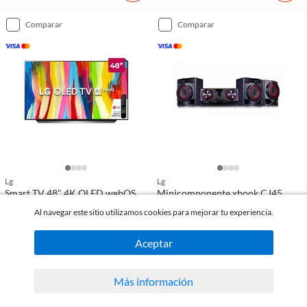
comparar
comparar
Lg
Lg
Smart TV 48" 4K OLED webOS
Minicomponente xbook CJ45
ThinQ AI OLED48C2PSA
Al navegar este sitio utilizamos cookies para mejorar tu experiencia.
(
94
)
(
78
)
Aceptar
USD 1.299
USD 349
c/u
c/u
Más información
comparar
comparar