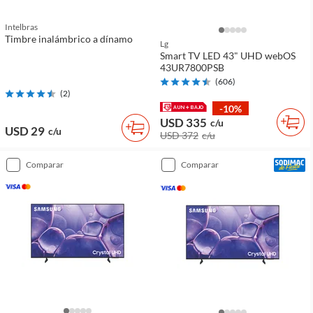
Intelbras
Timbre inalámbrico a dínamo
Lg
Smart TV LED 43" UHD webOS
43UR7800PSB
(
606
)
(
2
)
-10%
USD 335
c/u
USD 29
c/u
USD 372
c/u
comparar
comparar