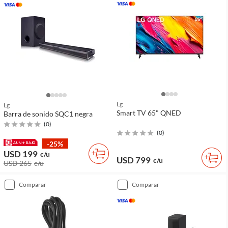
Lg
Lg
Smart TV 65" QNED
Barra de sonido SQC1 negra
(
0
)
(
0
)
-25%
USD 199
c/u
USD 799
c/u
USD 265
c/u
comparar
comparar