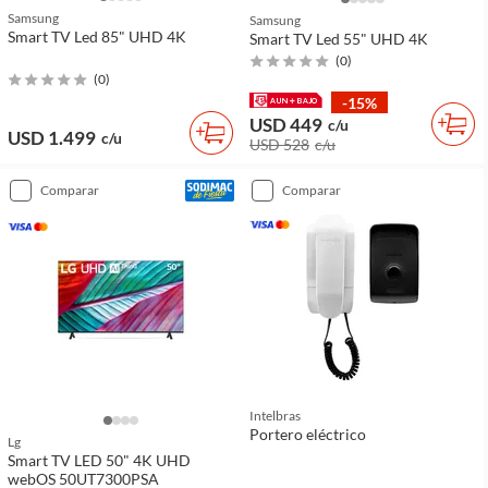
Samsung
Samsung
Smart TV Led 85" UHD 4K
Smart TV Led 55" UHD 4K
(
0
)
(
0
)
-15%
USD 449
c/u
USD 1.499
c/u
USD 528
c/u
comparar
comparar
Intelbras
Portero eléctrico
Lg
Smart TV LED 50" 4K UHD
webOS 50UT7300PSA