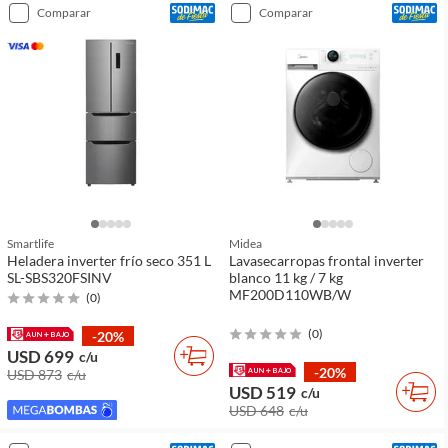
comparar
comparar
Smartlife
Midea
Heladera inverter frío seco 351 L
Lavasecarropas frontal inverter
SL-SBS320FSINV
blanco 11 kg / 7 kg
MF200D110WB/W
(
0
)
(
0
)
-20%
USD 699
c/u
-20%
USD 873
c/u
USD 519
c/u
USD 648
c/u