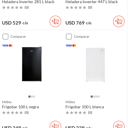
Heladera Inverter 281 L black
Heladera Inverter 447 L black
(
0
)
(
0
)
USD 529
USD 769
c/u
c/u
comparar
comparar
Midea
Midea
Frigobar 100 L negra
Frigobar 100 L blanca
(
0
)
(
0
)
USD 249
USD 229
c/u
c/u