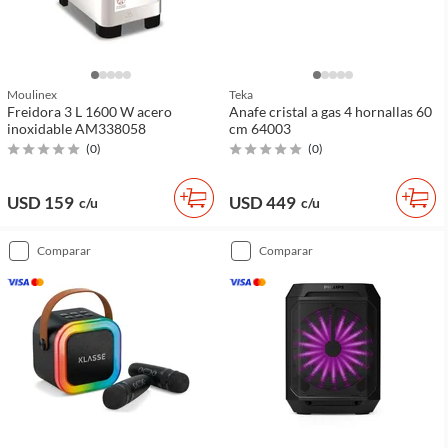
Moulinex
Teka
Freidora 3 L 1600 W acero
Anafe cristal a gas 4 hornallas 60
inoxidable AM338058
cm 64003
(
0
)
(
0
)
USD 159
USD 449
c/u
c/u
comparar
comparar