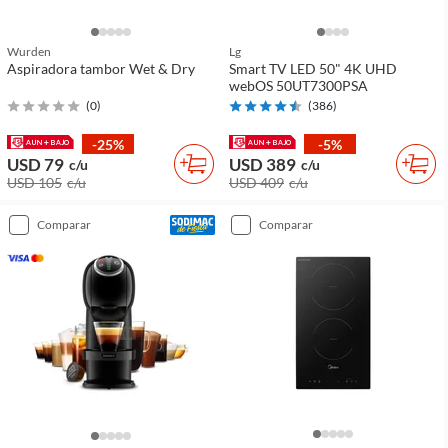
Wurden
Lg
Aspiradora tambor Wet & Dry
Smart TV LED 50" 4K UHD
webOS 50UT7300PSA
(
0
)
(
386
)
-25%
-5%
USD 79
USD 389
c/u
c/u
USD 105
c/u
USD 409
c/u
comparar
comparar