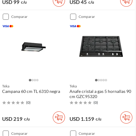
USD 99
USD 45
c/u
c/u
comparar
comparar
Teka
Teka
Campana 60 cm TL 6310 negra
Anafe cristal a gas 5 hornallas 90
cm GZC95320
(
0
)
(
0
)
USD 219
USD 1.159
c/u
c/u
comparar
comparar