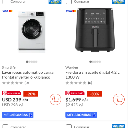
comparar
comparar
Smartlife
Wurden
Lavarropas automático carga
Freidora sin aceite digital 4.2 L
frontal inverter 6 kg blanco
1300 W
(
0
)
(
0
)
-20%
-30%
USD 239
$1.699
c/u
c/u
USD 298
c/u
$2.425
c/u
comparar
comparar