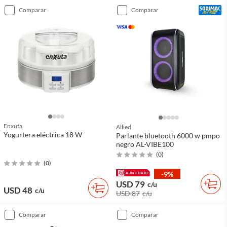
comparar
comparar
Enxuta
Allied
Yogurtera eléctrica 18 W
Parlante bluetooth 6000 w pmpo
negro AL-VIBE100
(
0
)
(
0
)
-9%
USD 79
c/u
USD 48
c/u
USD 87
c/u
comparar
comparar