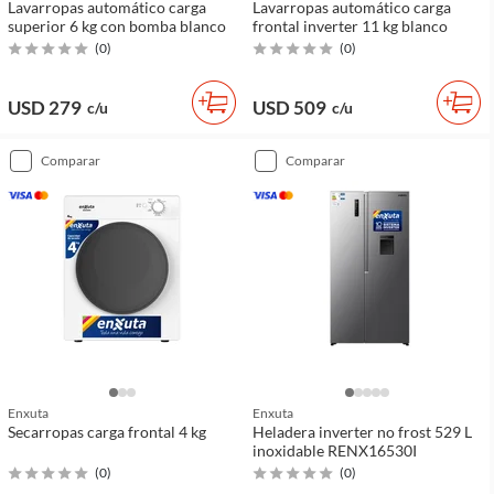
Lavarropas automático carga
Lavarropas automático carga
superior 6 kg con bomba blanco
frontal inverter 11 kg blanco
(
0
)
(
0
)
USD 279
USD 509
c/u
c/u
comparar
comparar
Enxuta
Enxuta
Secarropas carga frontal 4 kg
Heladera inverter no frost 529 L
inoxidable RENX16530I
(
0
)
(
0
)