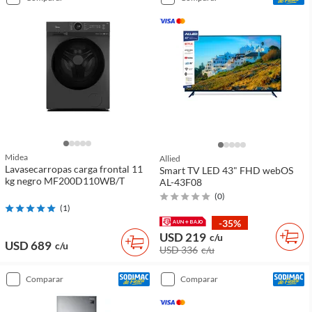
Midea
Allied
Lavasecarropas carga frontal 11
Smart TV LED 43" FHD webOS
kg negro MF200D110WB/T
AL-43F08
(
0
)
(
1
)
-35%
USD 219
c/u
USD 689
c/u
USD 336
c/u
comparar
comparar