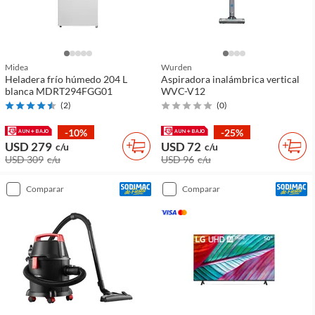
Midea
Wurden
Heladera frío húmedo 204 L
Aspiradora inalámbrica vertical
blanca MDRT294FGG01
WVC-V12
(
2
)
(
0
)
-10%
-25%
USD 279
USD 72
c/u
c/u
USD 309
c/u
USD 96
c/u
comparar
comparar