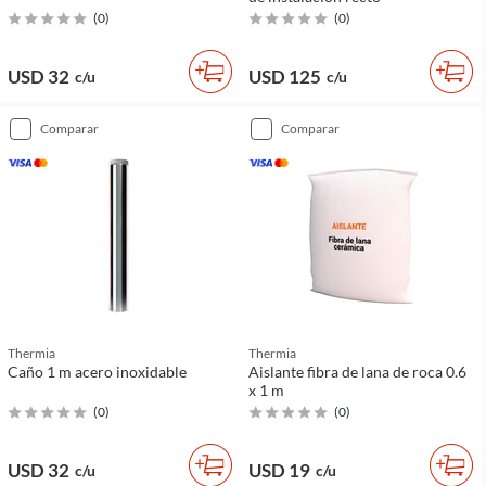
(
0
)
(
0
)
USD 32
USD 125
c/u
c/u
comparar
comparar
Thermia
Thermia
Caño 1 m acero inoxidable
Aislante fibra de lana de roca 0.6
x 1 m
(
0
)
(
0
)
USD 32
USD 19
c/u
c/u