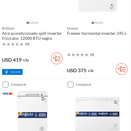
Brilliant
Enxuta
Aire acondicionado split inverter
Freezer horizontal inverter 245 L
frio/calor 12000 BTU negro
(
0
)
(
0
)
USD 419
c/u
USD 375
c/u
comparar
comparar