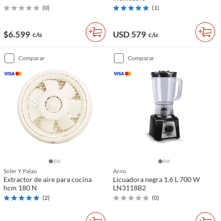
(
0
)
(
1
)
$6.599
USD 579
c/u
c/u
comparar
comparar
Soler Y Palau
Arno
Extractor de aire para cocina
Licuadora negra 1.6 L 700 W
hcm 180 N
LN3118B2
(
2
)
(
0
)