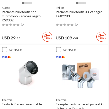
Klasse
Philips
Parlante bluetooth con
Parlante bluetooth 30 W negro
microfono Karaoke negro
TAX2208
KS9002
(
0
)
(
0
)
USD 29
USD 109
c/u
c/u
comparar
comparar
Thermia
Thermia
Codo 45° acero inoxidable
Complemento a pared para el kit
de instalación recto