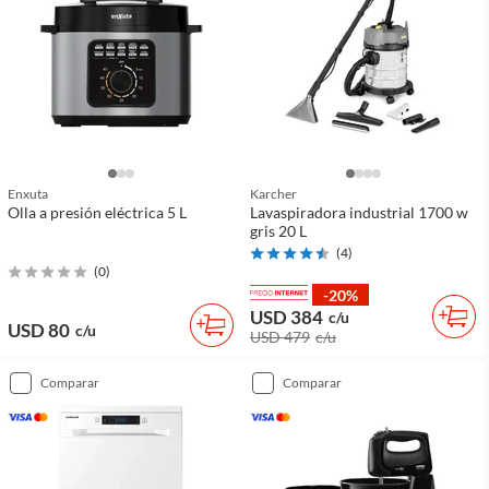
Enxuta
Karcher
Olla a presión eléctrica 5 L
Lavaspiradora industrial 1700 w
gris 20 L
(
4
)
(
0
)
-20%
USD 384
c/u
USD 80
c/u
USD 479
c/u
comparar
comparar