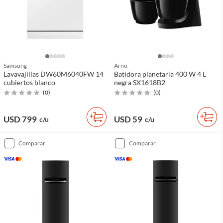
Samsung
Arno
Lavavajillas DW60M6040FW 14
Batidora planetaria 400 W 4 L
cubiertos blanco
negra SX1618B2
(
0
)
(
0
)
USD 799
USD 59
c/u
c/u
comparar
comparar