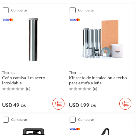
comparar
comparar
Thermia
Thermia
Caño camisa 1 m acero
Kit recto de instalación a techo
inoxidable
para estufa a leña
(
0
)
(
0
)
USD 49
USD 199
c/u
c/u
comparar
comparar