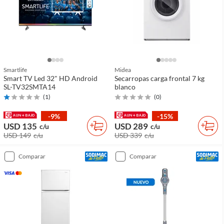
Smartlife
Midea
Smart TV Led 32" HD Android
Secarropas carga frontal 7 kg
SL-TV32SMTA14
blanco
(
1
)
(
0
)
-9%
-15%
USD 135
USD 289
c/u
c/u
USD 149
c/u
USD 339
c/u
comparar
comparar