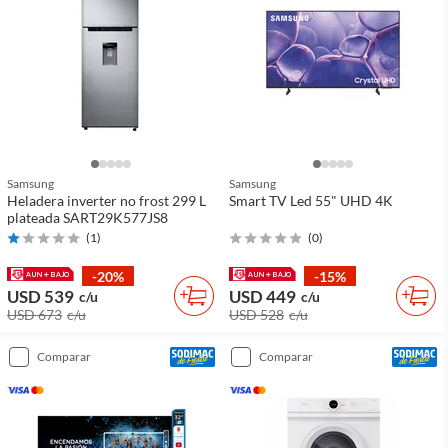
Samsung
Samsung
Heladera inverter no frost 299 L
Smart TV Led 55" UHD 4K
plateada SART29K577JS8
(
1
)
(
0
)
-20%
-15%
USD 539
USD 449
c/u
c/u
USD 673
c/u
USD 528
c/u
comparar
comparar