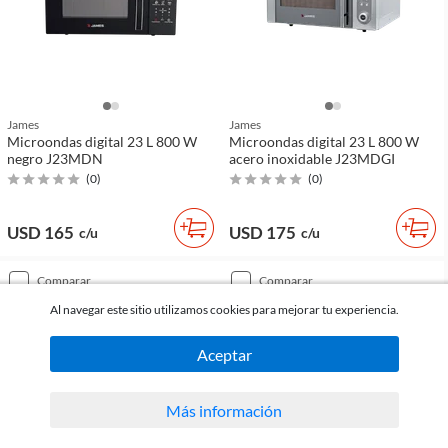
James
James
Microondas digital 23 L 800 W
Microondas digital 23 L 800 W
negro J23MDN
acero inoxidable J23MDGI
(
0
)
(
0
)
USD 165
USD 175
c/u
c/u
comparar
comparar
Al navegar este sitio utilizamos cookies para mejorar tu experiencia.
Aceptar
Más información