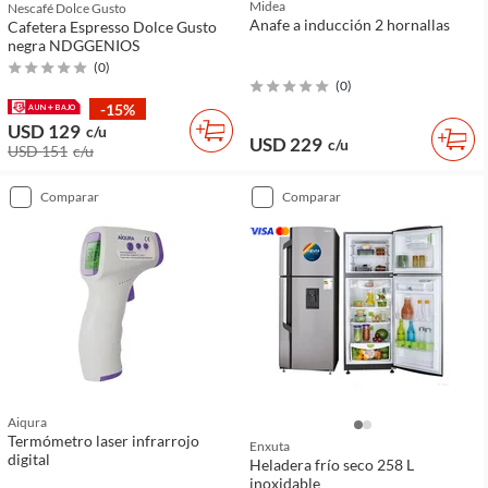
Midea
Nescafé Dolce Gusto
Anafe a inducción 2 hornallas
Cafetera Espresso Dolce Gusto
negra NDGGENIOS
(
0
)
(
0
)
-15%
USD 129
c/u
USD 229
c/u
USD 151
c/u
comparar
comparar
Aiqura
Termómetro laser infrarrojo
Enxuta
digital
Heladera frío seco 258 L
inoxidable