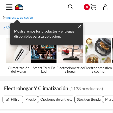
0
Ingresa tu ubicación
Volver
Mostraremos los productos y entregas
disponibles para tu ubicación.
Climatización
Smart TV y TV
Electrodoméstico
Electrodoméstico
del Hogar
Led
s hogar
s cocina
Electrohogar Y Climatización
(
1138
productos
)
Filtrar
Precio
Opciones de entrega
Stock en tienda
Mar