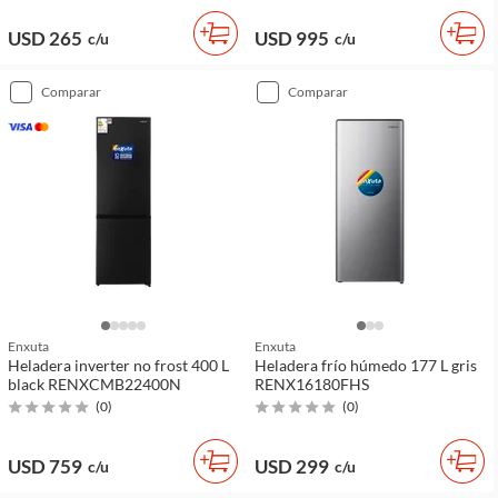
USD 265
USD 995
c/u
c/u
comparar
comparar
Enxuta
Enxuta
Heladera inverter no frost 400 L
Heladera frío húmedo 177 L gris
black RENXCMB22400N
RENX16180FHS
(
0
)
(
0
)
USD 759
USD 299
c/u
c/u