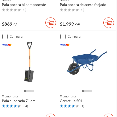
Biassoni
Biassoni
Pala pocera bi componente
Pala pocera de acero forjado
(
0
)
(
0
)
$869
$1.999
c/u
c/u
comparar
comparar
Tramontina
Tramontina
Pala cuadrada 71 cm
Carretilla 50 L
(
34
)
(
1
)