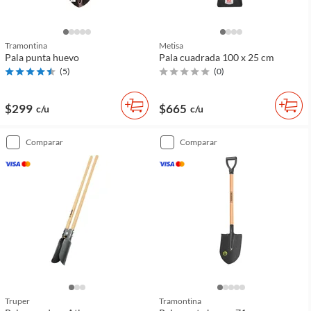
Tramontina
Metisa
Pala punta huevo
Pala cuadrada 100 x 25 cm
(
5
)
(
0
)
$299
$665
c/u
c/u
comparar
comparar
Truper
Tramontina