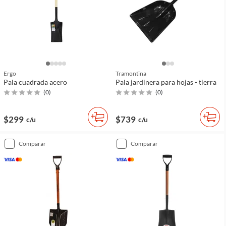
Ergo
Tramontina
Pala cuadrada acero
Pala jardinera para hojas - tierra
(
0
)
(
0
)
$299
$739
c/u
c/u
comparar
comparar