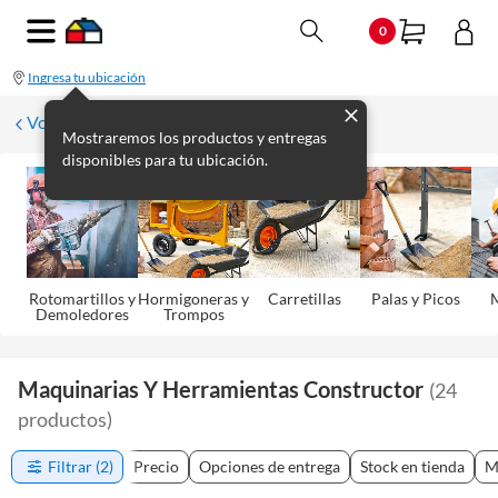
0
Ingresa tu ubicación
Volver
Mostraremos los productos y entregas
disponibles para tu ubicación.
Rotomartillos y
Hormigoneras y
Carretillas
Palas y Picos
M
Demoledores
Trompos
Maquinarias Y Herramientas Constructor
(
24
productos
)
Filtrar
(2)
Precio
Opciones de entrega
Stock en tienda
M