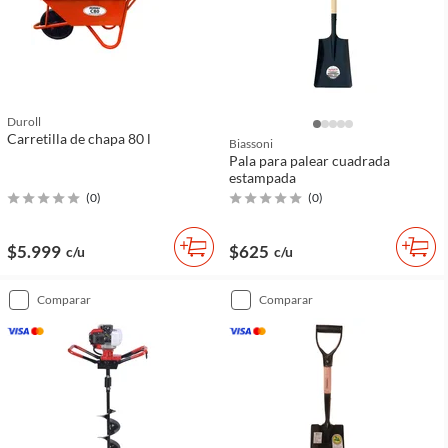
Duroll
Carretilla de chapa 80 l
Biassoni
Pala para palear cuadrada
estampada
(
0
)
(
0
)
$5.999
$625
c/u
c/u
comparar
comparar