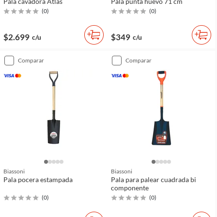
Pala cavadora Atlas
Pala punta huevo 71 cm
(
0
)
(
0
)
$2.699
$349
c/u
c/u
comparar
comparar
Biassoni
Biassoni
Pala pocera estampada
Pala para palear cuadrada bi
componente
(
0
)
(
0
)